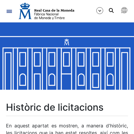
Navegació
Mostra/Amaga
Mostra/Amaga
Mostra/Amaga
Mostra/Amaga
Mostra/Amaga
Històric de licitacions
Mostra/Amaga
En aquest apartat es mostren, a manera d'històric,
les licitacions que ja han estat resoltes, així com les