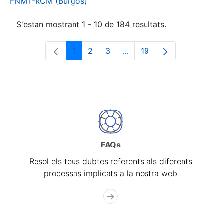
FNMT-RCM (Burgos)
S'estan mostrant 1 - 10 de 184 resultats.
1
2
3
...
19
Pàgina
Pàgina
Pàgina
Pàgines intermèdies Utili
Pàgina
FAQs
Resol els teus dubtes referents als diferents
processos implicats a la nostra web