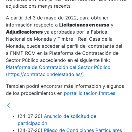
adjudicacions menys recents:
Mostra/Amaga
A partir del 3 de mayo de 2022, para obtener
información respecto a
Licitaciones en curso
y
Mostra/Amaga
Adjudicaciones
ya aprobadas por la Fábrica
Mostra/Amaga
Nacional de Moneda y Timbre - Real Casa de la
Moneda, puede acceder al perfil del contratante del
a FNMT-RCM en la Plataforma de Contratación del
Sector Público accediendo en el siguiente link:
Plataforma de Contratación del Sector Público
(https://contrataciondelestado.es/)
También podrá encontrar más información y algunos
de los procedimientos en
portallicitacion.fnmt.es
Mostra/Amaga
(24-07-20)
Anuncio de solicitud de
participación
(24-07-20)
Pliego de Condiciones Particulares