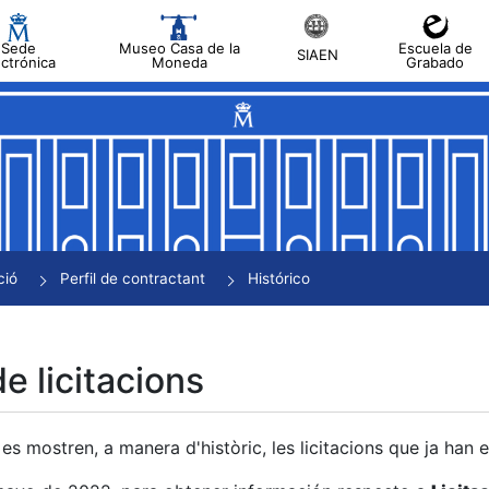
Sede
Museo Casa de la
Escuela de
SIAEN
ectrónica
Moneda
Grabado
a
a
a
a
ció
Perfil de contractant
Histórico
a
de licitacions
es mostren, a manera d'històric, les licitacions que ja han 