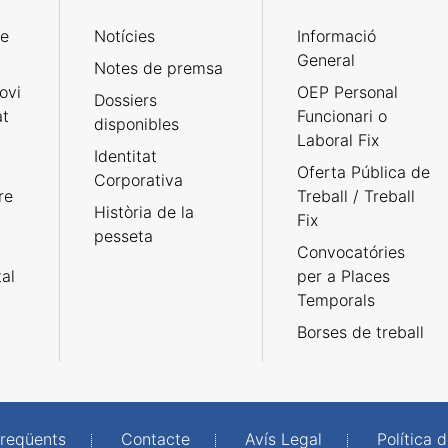
de
Notícies
Informació
General
Notes de premsa
ovi
OEP Personal
Dossiers
at
Funcionari o
disponibles
Laboral Fix
Identitat
Oferta Pública de
Corporativa
re
Treball / Treball
Història de la
Fix
pesseta
Convocatóries
tal
per a Places
Temporals
Borses de treball
freqüents
Contacte
Avís Legal
Política d