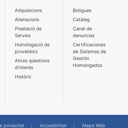
Adquisicions
Botigues
Alienacions
Catàleg
Prestació de
Canal de
Serveis
denuncias
Homologació de
Certificaciones
proveïdors
de Sistemas de
Gestión
Altres qüestions
Homologados
d'interès
Històric
e privacitat
Accesibilitat
Mapa Web