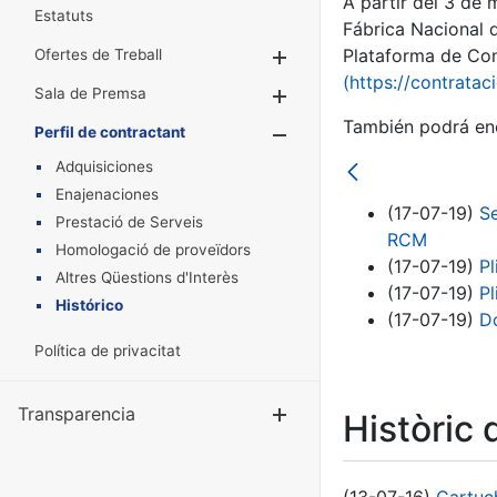
A partir del 3 de
Estatuts
Fábrica Nacional 
Plataforma de Cont
Ofertes de Treball
Mostra/Amaga
(https://contratac
Sala de Premsa
Mostra/Amaga
También podrá enc
Perfil de contractant
Mostra/Amaga
Adquisiciones
Enajenaciones
(17-07-19)
Se
Prestació de Serveis
RCM
Homologació de proveïdors
(17-07-19)
Pl
Altres Qüestions d'Interès
(17-07-19)
Pl
Histórico
(17-07-19)
D
Política de privacitat
Transparencia
Mostra/Amag
Històric 