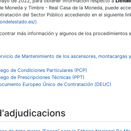
 mayo de 2022, para obtener información respecto a
Licita
de Moneda y Timbre - Real Casa de la Moneda, puede acced
ratación del Sector Público accediendo en el siguiente lin
iondelestado.es/)
ontrar más información y algunos de los procedimientos 
rvicio de Mantenimiento de los ascensores, montacargas y
iego de Condiciones Particulares (PCP)
iego de Prescripciones Técnicas (PPT)
ocumento Europeo Único de Contratación (DEUC)
a
d'adjudicacions