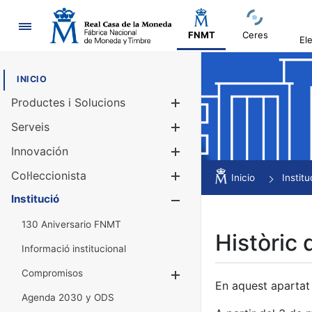
Navegació
FNMT
Ceres
El
INICIO
Productes i Solucions
Mostra/Amag
Serveis
Mostra/Amag
Innovación
Mostra/Amag
Col·leccionista
Mostra/Amag
Inicio
Institu
Institució
Mostra/Amag
130 Aniversario FNMT
Històric 
Informació institucional
Compromisos
Mostra/Amaga
En aquest apartat 
Agenda 2030 y ODS