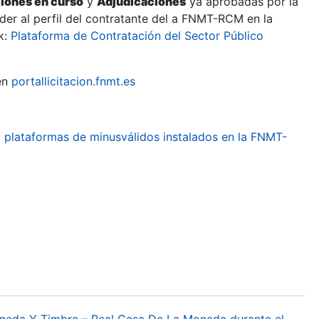
ciones en curso
y
Adjudicaciones
ya aprobadas por la
er al perfil del contratante del a FNMT-RCM en la
k:
Plataforma de Contratación del Sector Público
en
portallicitacion.fnmt.es
 plataformas de minusválidos instalados en la FNMT-