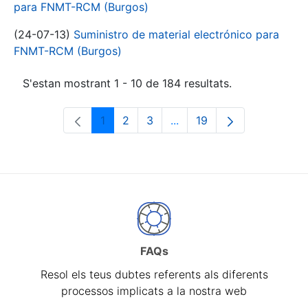
para FNMT-RCM (Burgos)
(24-07-13)
Suministro de material electrónico para
FNMT-RCM (Burgos)
S'estan mostrant 1 - 10 de 184 resultats.
1
2
3
...
19
Pàgina
Pàgina
Pàgina
Pàgines intermèdies Utili
Pàgina
FAQs
Resol els teus dubtes referents als diferents
processos implicats a la nostra web