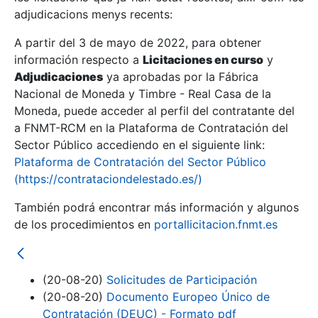
adjudicacions menys recents:
Mostra/Amaga
A partir del 3 de mayo de 2022, para obtener
información respecto a
Licitaciones en curso
y
Mostra/Amaga
Adjudicaciones
ya aprobadas por la Fábrica
Mostra/Amaga
Nacional de Moneda y Timbre - Real Casa de la
Moneda, puede acceder al perfil del contratante del
a FNMT-RCM en la Plataforma de Contratación del
Sector Público accediendo en el siguiente link:
Plataforma de Contratación del Sector Público
(https://contrataciondelestado.es/)
También podrá encontrar más información y algunos
de los procedimientos en
portallicitacion.fnmt.es
Mostra/Amaga
(20-08-20)
Solicitudes de Participación
(20-08-20)
Documento Europeo Único de
Contratación (DEUC) - Formato pdf