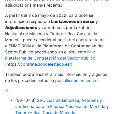
adjudicacions menys recents:
Mostra/Amaga
A partir del 3 de mayo de 2022, para obtener
información respecto a
Licitaciones en curso
y
Mostra/Amaga
Adjudicaciones
ya aprobadas por la Fábrica
Mostra/Amaga
Nacional de Moneda y Timbre - Real Casa de la
Moneda, puede acceder al perfil del contratante del
a FNMT-RCM en la Plataforma de Contratación del
Sector Público accediendo en el siguiente link:
Plataforma de Contratación del Sector Público
(https://contrataciondelestado.es/)
También podrá encontrar más información y algunos
de los procedimientos en
portallicitacion.fnmt.es
Mostra/Amaga
(03-10-18)
Servicios de Limpieza, Acarreos y
Jardinería para la Fábrica Nacional de Moneda y
Timbre – Real Casa de Moneda