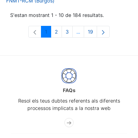
FNMT-RCM (Burgos)
S'estan mostrant 1 - 10 de 184 resultats.
1
2
3
...
19
Pàgina
Pàgina
Pàgina
Pàgines intermèdies Utili
Pàgina
FAQs
Resol els teus dubtes referents als diferents
processos implicats a la nostra web