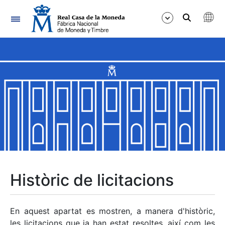
Navegació
Mostra/Amaga
Mostra/Amaga
Mostra/Amaga
Mostra/Amaga
Mostra/Amaga
Històric de licitacions
Mostra/Amaga
En aquest apartat es mostren, a manera d'històric,
les licitacions que ja han estat resoltes, així com les