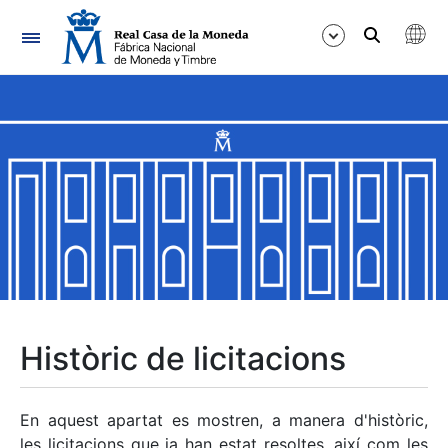
Navegació
Mostra/Amaga
Mostra/Amaga
Mostra/Amaga
Mostra/Amaga
Mostra/Amaga
Històric de licitacions
Mostra/Amaga
En aquest apartat es mostren, a manera d'històric,
les licitacions que ja han estat resoltes, així com les