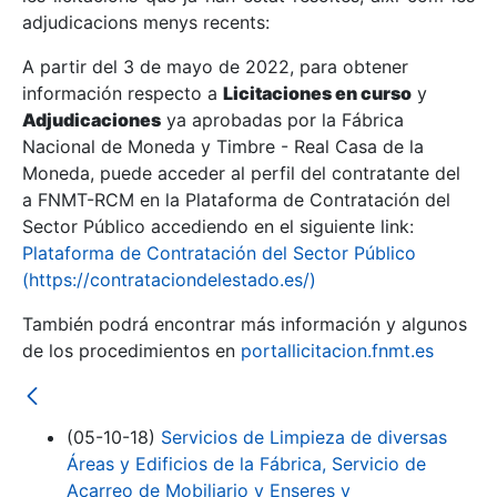
adjudicacions menys recents:
Mostra/Amaga
A partir del 3 de mayo de 2022, para obtener
información respecto a
Licitaciones en curso
y
Mostra/Amaga
Adjudicaciones
ya aprobadas por la Fábrica
Mostra/Amaga
Nacional de Moneda y Timbre - Real Casa de la
Moneda, puede acceder al perfil del contratante del
a FNMT-RCM en la Plataforma de Contratación del
Sector Público accediendo en el siguiente link:
Plataforma de Contratación del Sector Público
(https://contrataciondelestado.es/)
También podrá encontrar más información y algunos
de los procedimientos en
portallicitacion.fnmt.es
Mostra/Amaga
(05-10-18)
Servicios de Limpieza de diversas
Áreas y Edificios de la Fábrica, Servicio de
Acarreo de Mobiliario y Enseres y