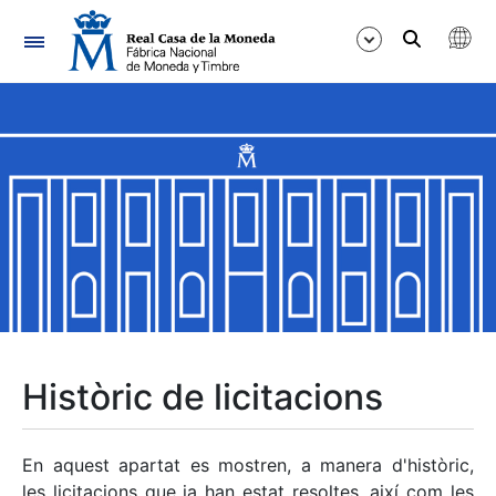
Navegació
Mostra/Amaga
Mostra/Amaga
Mostra/Amaga
Mostra/Amaga
Mostra/Amaga
Històric de licitacions
Mostra/Amaga
En aquest apartat es mostren, a manera d'històric,
les licitacions que ja han estat resoltes, així com les