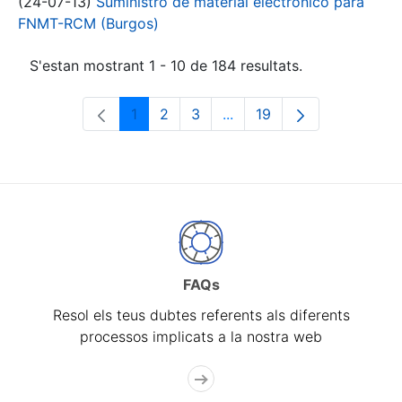
(24-07-13)
Suministro de material electrónico para
FNMT-RCM (Burgos)
S'estan mostrant 1 - 10 de 184 resultats.
1
2
3
...
19
Pàgina
Pàgina
Pàgina
Pàgines intermèdies Utili
Pàgina
FAQs
Resol els teus dubtes referents als diferents
processos implicats a la nostra web