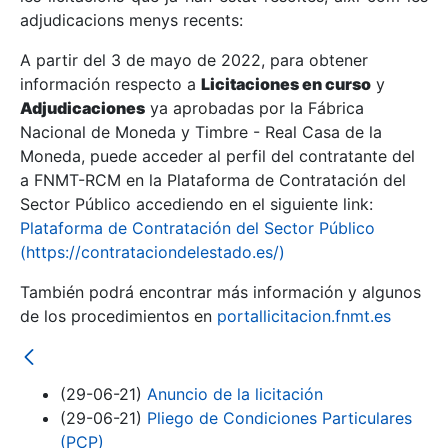
adjudicacions menys recents:
Mostra/Amaga
A partir del 3 de mayo de 2022, para obtener
información respecto a
Licitaciones en curso
y
Mostra/Amaga
Adjudicaciones
ya aprobadas por la Fábrica
Mostra/Amaga
Nacional de Moneda y Timbre - Real Casa de la
Moneda, puede acceder al perfil del contratante del
a FNMT-RCM en la Plataforma de Contratación del
Sector Público accediendo en el siguiente link:
Plataforma de Contratación del Sector Público
(https://contrataciondelestado.es/)
También podrá encontrar más información y algunos
de los procedimientos en
portallicitacion.fnmt.es
Mostra/Amaga
(29-06-21)
Anuncio de la licitación
(29-06-21)
Pliego de Condiciones Particulares
(PCP)