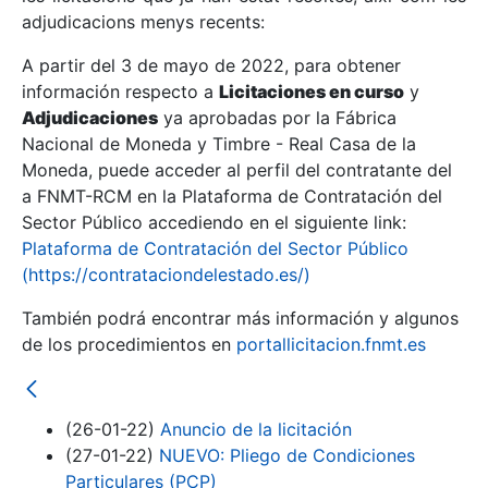
adjudicacions menys recents:
Mostra/Amaga
A partir del 3 de mayo de 2022, para obtener
información respecto a
Licitaciones en curso
y
Mostra/Amaga
Adjudicaciones
ya aprobadas por la Fábrica
Mostra/Amaga
Nacional de Moneda y Timbre - Real Casa de la
Moneda, puede acceder al perfil del contratante del
a FNMT-RCM en la Plataforma de Contratación del
Sector Público accediendo en el siguiente link:
Plataforma de Contratación del Sector Público
(https://contrataciondelestado.es/)
También podrá encontrar más información y algunos
de los procedimientos en
portallicitacion.fnmt.es
Mostra/Amaga
(26-01-22)
Anuncio de la licitación
(27-01-22)
NUEVO: Pliego de Condiciones
Particulares (PCP)