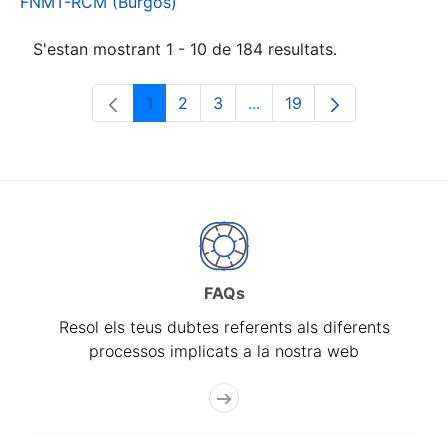
FNMT-RCM (Burgos)
S'estan mostrant 1 - 10 de 184 resultats.
1
2
3
...
19
Pàgina
Pàgina
Pàgina
Pàgines intermèdies Utili
Pàgina
FAQs
Resol els teus dubtes referents als diferents
processos implicats a la nostra web