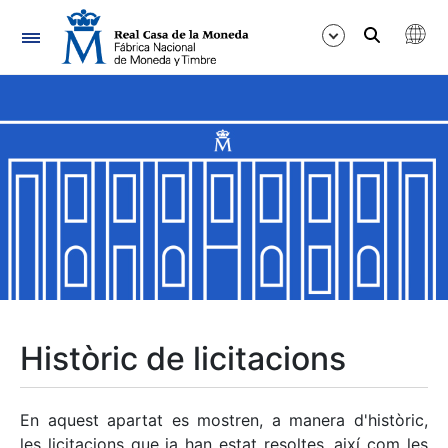
Navegació
Mostra/Amaga
Mostra/Amaga
Mostra/Amaga
Mostra/Amaga
Mostra/Amaga
Històric de licitacions
Mostra/Amaga
En aquest apartat es mostren, a manera d'històric,
les licitacions que ja han estat resoltes, així com les