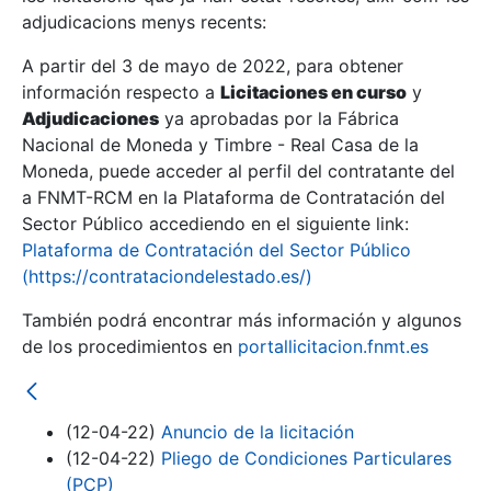
adjudicacions menys recents:
Mostra/Amaga
A partir del 3 de mayo de 2022, para obtener
información respecto a
Licitaciones en curso
y
Mostra/Amaga
Adjudicaciones
ya aprobadas por la Fábrica
Mostra/Amaga
Nacional de Moneda y Timbre - Real Casa de la
Moneda, puede acceder al perfil del contratante del
a FNMT-RCM en la Plataforma de Contratación del
Sector Público accediendo en el siguiente link:
Plataforma de Contratación del Sector Público
(https://contrataciondelestado.es/)
También podrá encontrar más información y algunos
de los procedimientos en
portallicitacion.fnmt.es
Mostra/Amaga
(12-04-22)
Anuncio de la licitación
(12-04-22)
Pliego de Condiciones Particulares
(PCP)