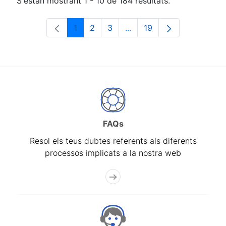
S'estan mostrant 1 - 10 de 184 resultats.
1
2
3
...
19
Pàgina
Pàgina
Pàgina
Pàgines intermèdies Utili
Pàgina
FAQs
Resol els teus dubtes referents als diferents
processos implicats a la nostra web