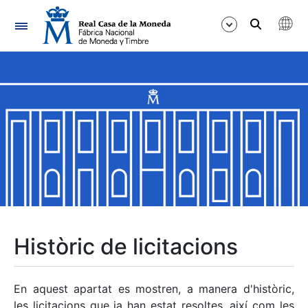
Navegació
Mostra/Amaga
Mostra/Amaga
Mostra/Amaga
Mostra/Amaga
Mostra/Amaga
Històric de licitacions
Mostra/Amaga
En aquest apartat es mostren, a manera d'històric,
les licitacions que ja han estat resoltes, així com les