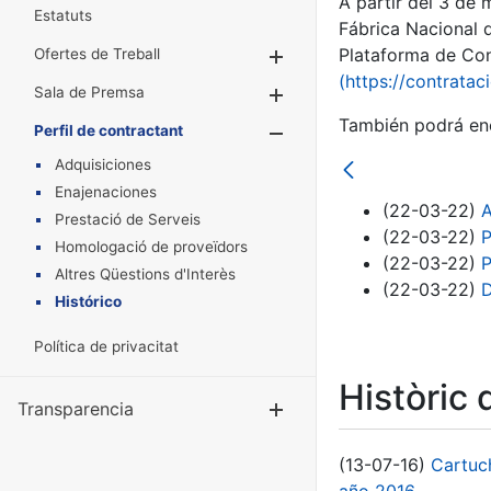
A partir del 3 de
Estatuts
Fábrica Nacional 
Plataforma de Cont
Ofertes de Treball
Mostra/Amaga
(https://contratac
Sala de Premsa
Mostra/Amaga
También podrá enc
Perfil de contractant
Mostra/Amaga
Adquisiciones
Enajenaciones
(22-03-22)
A
Prestació de Serveis
(22-03-22)
P
Homologació de proveïdors
(22-03-22)
P
Altres Qüestions d'Interès
(22-03-22)
D
Histórico
Política de privacitat
Històric 
Transparencia
Mostra/Amag
(13-07-16)
Cartuc