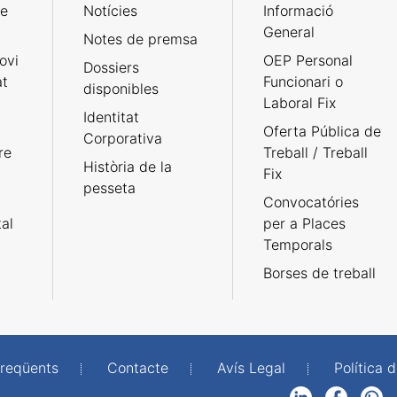
de
Notícies
Informació
General
Notes de premsa
ovi
OEP Personal
Dossiers
at
Funcionari o
disponibles
Laboral Fix
Identitat
Oferta Pública de
Corporativa
re
Treball / Treball
Història de la
Fix
pesseta
Convocatóries
tal
per a Places
Temporals
Borses de treball
freqüents
Contacte
Avís Legal
Política d