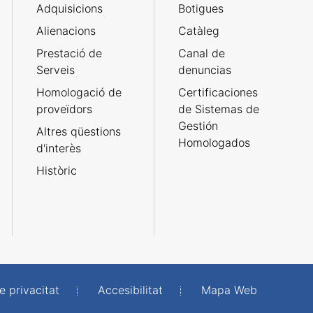
Adquisicions
Botigues
Alienacions
Catàleg
Prestació de
Canal de
Serveis
denuncias
Homologació de
Certificaciones
proveïdors
de Sistemas de
Gestión
Altres qüestions
Homologados
d'interès
Històric
e privacitat
Accesibilitat
Mapa Web