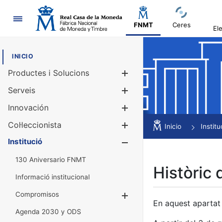
Navegació
FNMT
Ceres
El
INICIO
Productes i Solucions
Mostra/Amag
Serveis
Mostra/Amag
Innovación
Mostra/Amag
Col·leccionista
Mostra/Amag
Inicio
Institu
Institució
Mostra/Amag
130 Aniversario FNMT
Històric 
Informació institucional
Compromisos
Mostra/Amaga
En aquest apartat 
Agenda 2030 y ODS