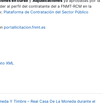
ciones en curso
y
Adjudicaciones
ya aprobadas por la
er al perfil del contratante del a FNMT-RCM en la
k:
Plataforma de Contratación del Sector Público
en
portallicitacion.fnmt.es
ato XML
oneda Y Timbre – Real Casa De La Moneda durante el