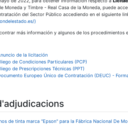
 mayo de 2022, para obtener información respecto a
Licita
de Moneda y Timbre - Real Casa de la Moneda, puede acced
ratación del Sector Público accediendo en el siguiente lin
iondelestado.es/)
ontrar más información y algunos de los procedimientos 
nuncio de la licitación
liego de Condiciones Particulares (PCP)
liego de Prescripciones Técnicas (PPT)
ocumento Europeo Único de Contratación (DEUC) - Form
d'adjudicacions
a
hos de tinta marca "Epson" para la Fábrica Nacional De M