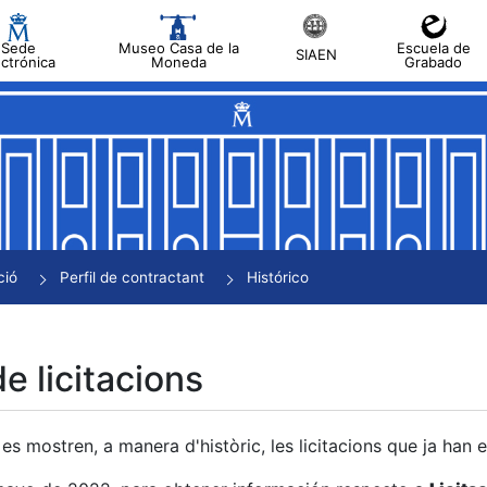
Sede
Museo Casa de la
Escuela de
SIAEN
ectrónica
Moneda
Grabado
a
a
a
a
ció
Perfil de contractant
Histórico
a
de licitacions
es mostren, a manera d'històric, les licitacions que ja han 