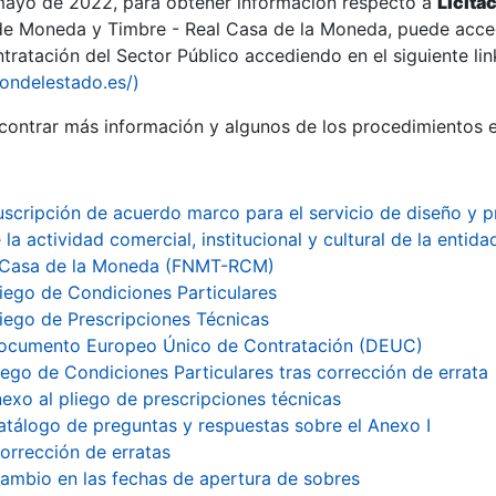
 mayo de 2022, para obtener información respecto a
Licita
de Moneda y Timbre - Real Casa de la Moneda, puede acced
ratación del Sector Público accediendo en el siguiente lin
iondelestado.es/)
ontrar más información y algunos de los procedimientos 
uscripción de acuerdo marco para el servicio de diseño y pr
 la actividad comercial, institucional y cultural de la ent
 Casa de la Moneda (FNMT-RCM)
liego de Condiciones Particulares
liego de Prescripciones Técnicas
ocumento Europeo Único de Contratación (DEUC)
iego de Condiciones Particulares tras corrección de errata
exo al pliego de prescripciones técnicas
a
atálogo de preguntas y respuestas sobre el Anexo I
orrección de erratas
ambio en las fechas de apertura de sobres