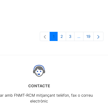
1
2
3
...
19
Pàgina
Pàgina
Pàgina
Pàgines intermè
Pàgina
CONTACTE
ar amb FNMT-RCM mitjançant telèfon, fax o correu
electrònic