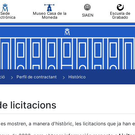
Sede
Museo Casa de la
Escuela de
SIAEN
ectrónica
Moneda
Grabado
a
a
a
a
ció
Perfil de contractant
Histórico
a
de licitacions
es mostren, a manera d'històric, les licitacions que ja han 