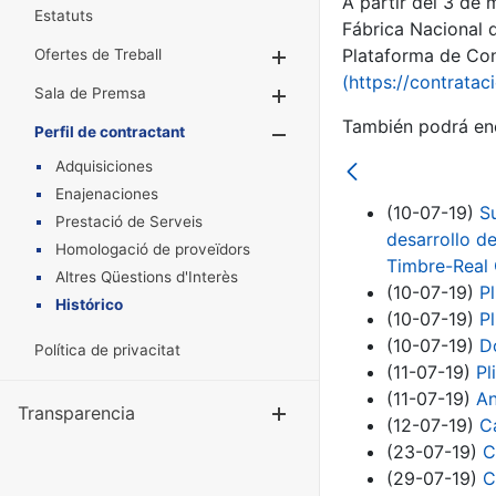
A partir del 3 de
Estatuts
Fábrica Nacional 
Plataforma de Cont
Ofertes de Treball
Mostra/Amaga
(https://contratac
Sala de Premsa
Mostra/Amaga
También podrá enc
Perfil de contractant
Mostra/Amaga
Adquisiciones
Enajenaciones
(10-07-19)
S
Prestació de Serveis
desarrollo de
Homologació de proveïdors
Timbre-Real
Altres Qüestions d'Interès
(10-07-19)
P
Histórico
(10-07-19)
P
(10-07-19)
D
Política de privacitat
(11-07-19)
Pl
(11-07-19)
An
Transparencia
Mostra/Amag
(12-07-19)
C
(23-07-19)
C
(29-07-19)
C