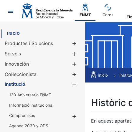
Navegació
FNMT
Ceres
El
INICIO
Productes i Solucions
Mostra/Amag
Serveis
Mostra/Amag
Innovación
Mostra/Amag
Col·leccionista
Mostra/Amag
Inicio
Institu
Institució
Mostra/Amag
130 Aniversario FNMT
Històric 
Informació institucional
Compromisos
Mostra/Amaga
En aquest apartat 
Agenda 2030 y ODS