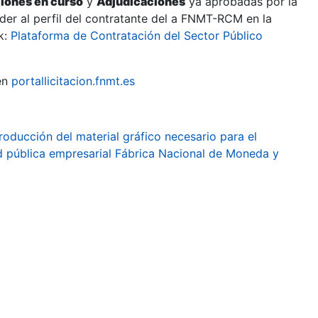
ciones en curso
y
Adjudicaciones
ya aprobadas por la
er al perfil del contratante del a FNMT-RCM en la
k:
Plataforma de Contratación del Sector Público
en
portallicitacion.fnmt.es
oducción del material gráfico necesario para el
idad pública empresarial Fábrica Nacional de Moneda y