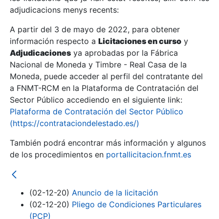
adjudicacions menys recents:
Mostra/Amaga
A partir del 3 de mayo de 2022, para obtener
información respecto a
Licitaciones en curso
y
Mostra/Amaga
Adjudicaciones
ya aprobadas por la Fábrica
Mostra/Amaga
Nacional de Moneda y Timbre - Real Casa de la
Moneda, puede acceder al perfil del contratante del
a FNMT-RCM en la Plataforma de Contratación del
Sector Público accediendo en el siguiente link:
Plataforma de Contratación del Sector Público
(https://contrataciondelestado.es/)
También podrá encontrar más información y algunos
de los procedimientos en
portallicitacion.fnmt.es
Mostra/Amaga
(02-12-20)
Anuncio de la licitación
(02-12-20)
Pliego de Condiciones Particulares
(PCP)