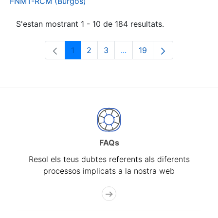
FNMT-RCM (Burgos)
S'estan mostrant 1 - 10 de 184 resultats.
1
2
3
...
19
Pàgina
Pàgina
Pàgina
Pàgines intermèdies Utili
Pàgina
FAQs
Resol els teus dubtes referents als diferents
processos implicats a la nostra web