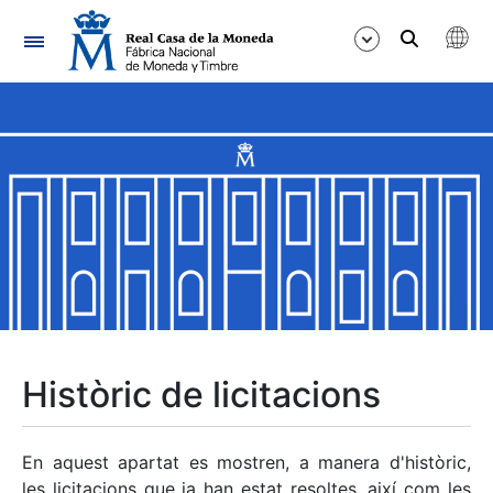
Navegació
Mostra/Amaga
Mostra/Amaga
Mostra/Amaga
Mostra/Amaga
Mostra/Amaga
Històric de licitacions
Mostra/Amaga
En aquest apartat es mostren, a manera d'històric,
les licitacions que ja han estat resoltes, així com les