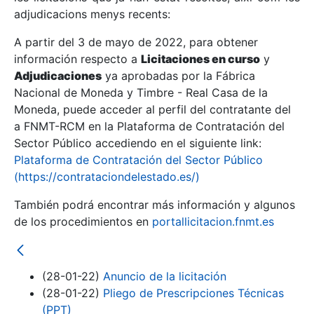
adjudicacions menys recents:
Mostra/Amaga
A partir del 3 de mayo de 2022, para obtener
información respecto a
Licitaciones en curso
y
Mostra/Amaga
Adjudicaciones
ya aprobadas por la Fábrica
Mostra/Amaga
Nacional de Moneda y Timbre - Real Casa de la
Moneda, puede acceder al perfil del contratante del
a FNMT-RCM en la Plataforma de Contratación del
Sector Público accediendo en el siguiente link:
Plataforma de Contratación del Sector Público
(https://contrataciondelestado.es/)
También podrá encontrar más información y algunos
de los procedimientos en
portallicitacion.fnmt.es
Mostra/Amaga
(28-01-22)
Anuncio de la licitación
(28-01-22)
Pliego de Prescripciones Técnicas
(PPT)