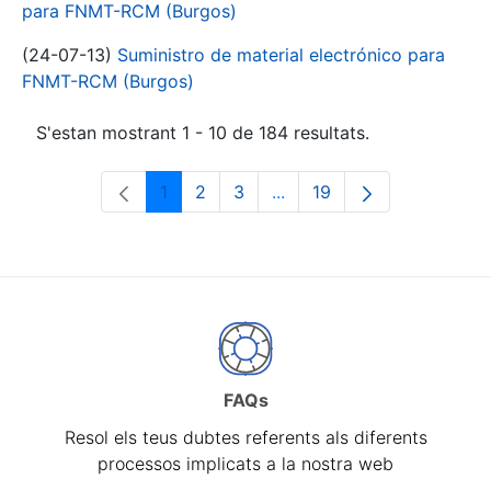
para FNMT-RCM (Burgos)
(24-07-13)
Suministro de material electrónico para
FNMT-RCM (Burgos)
S'estan mostrant 1 - 10 de 184 resultats.
1
2
3
...
19
Pàgina
Pàgina
Pàgina
Pàgines intermèdies Utili
Pàgina
FAQs
Resol els teus dubtes referents als diferents
processos implicats a la nostra web