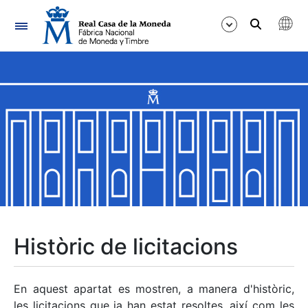
Navegació
Mostra/Amaga
Mostra/Amaga
Mostra/Amaga
Mostra/Amaga
Mostra/Amaga
Històric de licitacions
Mostra/Amaga
En aquest apartat es mostren, a manera d'històric,
les licitacions que ja han estat resoltes, així com les