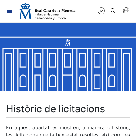
Navegació
Mostra/Amaga
Mostra/Amaga
Mostra/Amaga
Mostra/Amaga
Mostra/Amaga
Històric de licitacions
Mostra/Amaga
En aquest apartat es mostren, a manera d'històric,
les licitacions que ja han estat resoltes, així com les