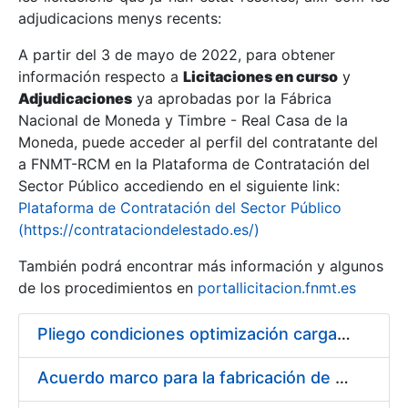
adjudicacions menys recents:
Mostra/Amaga
A partir del 3 de mayo de 2022, para obtener
información respecto a
Licitaciones en curso
y
Mostra/Amaga
Adjudicaciones
ya aprobadas por la Fábrica
Mostra/Amaga
Nacional de Moneda y Timbre - Real Casa de la
Moneda, puede acceder al perfil del contratante del
a FNMT-RCM en la Plataforma de Contratación del
Sector Público accediendo en el siguiente link:
Plataforma de Contratación del Sector Público
(https://contrataciondelestado.es/)
También podrá encontrar más información y algunos
de los procedimientos en
portallicitacion.fnmt.es
Pliego condiciones optimización cargas compras firmado
Mostra/Amaga
Acuerdo marco para la fabricación de piezas