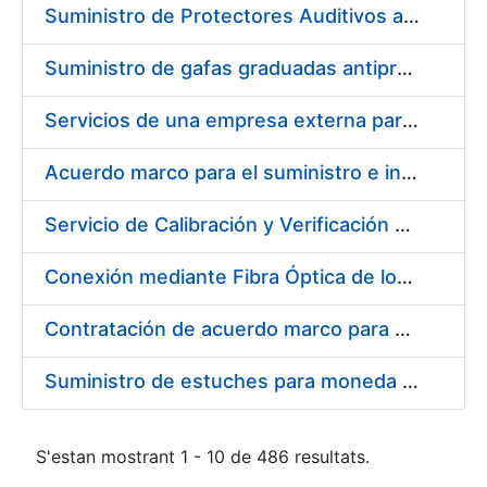
Suministro de Protectores Auditivos a medida para las personas trabajadoras de los Centros de Trabajo de Madrid y Burgos
Suministro de gafas graduadas antiproyecciones para los trabajadores de la FNMT-RCM en los centros de trabajo de Madrid y Burgos
Servicios de una empresa externa para el asesoramiento y resolución de los recursos de alzada que se presentan relacionados con procesos de selección para la FNMT-RCM
Acuerdo marco para el suministro e instalación de persianas, estores y otros complementos
Servicio de Calibración y Verificación Externa de los Equipos de Medición del Servicio de Prevención de la FNMT-RCM
Conexión mediante Fibra Óptica de los Centros de Proceso de Datos (CPDs) de las sedes de la FNMT-RCM de Burgos y Madrid
Contratación de acuerdo marco para el Suministro de Material de Electricidad para la Fábrica Nacional de Moneda y Timbre-Real Casa de la Moneda en su centro de trabajo de Burgos
Suministro de estuches para moneda de 30 €
S'estan mostrant 1 - 10 de 486 resultats.