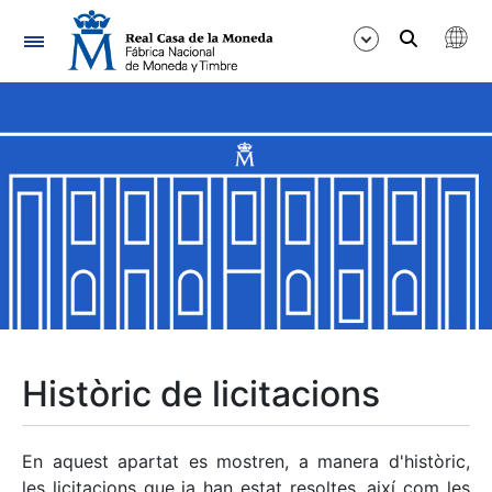
Navegació
Mostra/Amaga
Mostra/Amaga
Mostra/Amaga
Mostra/Amaga
Mostra/Amaga
Històric de licitacions
Mostra/Amaga
En aquest apartat es mostren, a manera d'històric,
les licitacions que ja han estat resoltes, així com les