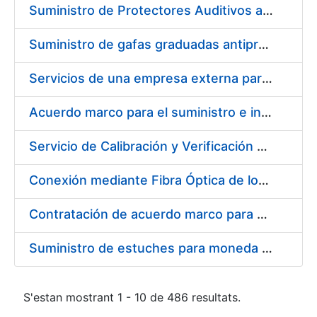
Suministro de Protectores Auditivos a medida para las personas trabajadoras de los Centros de Trabajo de Madrid y Burgos
Suministro de gafas graduadas antiproyecciones para los trabajadores de la FNMT-RCM en los centros de trabajo de Madrid y Burgos
Servicios de una empresa externa para el asesoramiento y resolución de los recursos de alzada que se presentan relacionados con procesos de selección para la FNMT-RCM
Acuerdo marco para el suministro e instalación de persianas, estores y otros complementos
Servicio de Calibración y Verificación Externa de los Equipos de Medición del Servicio de Prevención de la FNMT-RCM
Conexión mediante Fibra Óptica de los Centros de Proceso de Datos (CPDs) de las sedes de la FNMT-RCM de Burgos y Madrid
Contratación de acuerdo marco para el Suministro de Material de Electricidad para la Fábrica Nacional de Moneda y Timbre-Real Casa de la Moneda en su centro de trabajo de Burgos
Suministro de estuches para moneda de 30 €
S'estan mostrant 1 - 10 de 486 resultats.