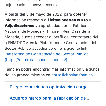
adjudicacions menys recents:
Mostra/Amaga
A partir del 3 de mayo de 2022, para obtener
información respecto a
Licitaciones en curso
y
Mostra/Amaga
Adjudicaciones
ya aprobadas por la Fábrica
Mostra/Amaga
Nacional de Moneda y Timbre - Real Casa de la
Moneda, puede acceder al perfil del contratante del
a FNMT-RCM en la Plataforma de Contratación del
Sector Público accediendo en el siguiente link:
Plataforma de Contratación del Sector Público
(https://contrataciondelestado.es/)
También podrá encontrar más información y algunos
de los procedimientos en
portallicitacion.fnmt.es
Pliego condiciones optimización cargas compras firmado
Mostra/Amaga
Acuerdo marco para la fabricación de piezas