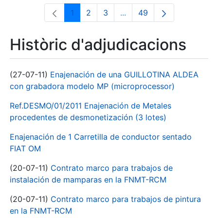
1
2
3
...
49
Pàgina
Pàgina
Pàgina
Pàgines intermèdies Utili
Pàgina
Històric d'adjudicacions
(27-07-11)
Enajenación de una GUILLOTINA ALDEA
con grabadora modelo MP (microprocessor)
Ref.DESMO/01/2011 Enajenación de Metales
procedentes de desmonetización (3 lotes)
Enajenación de 1 Carretilla de conductor sentado
FIAT OM
(20-07-11)
Contrato marco para trabajos de
instalación de mamparas en la FNMT-RCM
(20-07-11)
Contrato marco para trabajos de pintura
en la FNMT-RCM