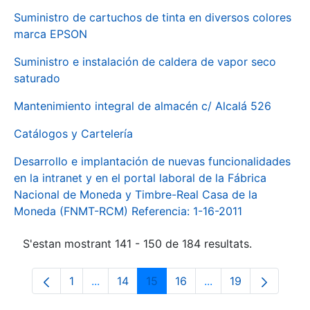
Suministro de cartuchos de tinta en diversos colores
marca EPSON
Suministro e instalación de caldera de vapor seco
saturado
Mantenimiento integral de almacén c/ Alcalá 526
Catálogos y Cartelería
Desarrollo e implantación de nuevas funcionalidades
en la intranet y en el portal laboral de la Fábrica
Nacional de Moneda y Timbre-Real Casa de la
Moneda (FNMT-RCM) Referencia: 1-16-2011
S'estan mostrant 141 - 150 de 184 resultats.
1
...
14
15
16
...
19
Pàgina
Pàgines intermèdies Utilitzeu TAB per na
Pàgina
Pàgina
Pàgina
Pàgines intermèdies
Pàgina