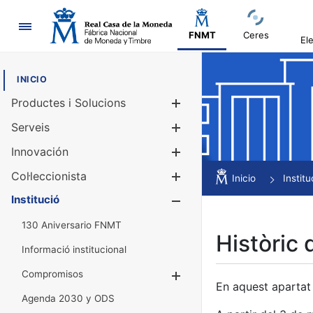
Navegació
FNMT
Ceres
El
INICIO
Productes i Solucions
Mostra/Amag
Serveis
Mostra/Amag
Innovación
Mostra/Amag
Col·leccionista
Mostra/Amag
Inicio
Institu
Institució
Mostra/Amag
130 Aniversario FNMT
Històric 
Informació institucional
Compromisos
Mostra/Amaga
En aquest apartat 
Agenda 2030 y ODS