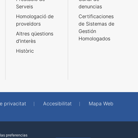
Serveis
denuncias
Homologació de
Certificaciones
proveïdors
de Sistemas de
Gestión
Altres qüestions
Homologados
d'interès
Històric
e privacitat
Accesibilitat
Mapa Web
las preferencias