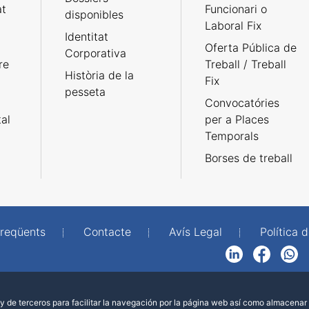
at
Funcionari o
disponibles
Laboral Fix
Identitat
Oferta Pública de
Corporativa
re
Treball / Treball
Història de la
Fix
pesseta
Convocatóries
tal
per a Places
Temporals
Borses de treball
freqüents
Contacte
Avís Legal
Política d
LinkedIn
Facebook
WhatsApp
 de terceros para facilitar la navegación por la página web así como almacenar 