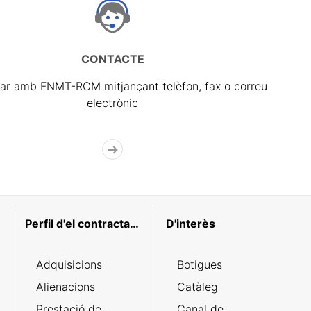
CONTACTE
ar amb FNMT-RCM mitjançant telèfon, fax o correu
electrònic
Perfil d'el contractant
D'interès
Adquisicions
Botigues
Alienacions
Catàleg
Prestació de
Canal de