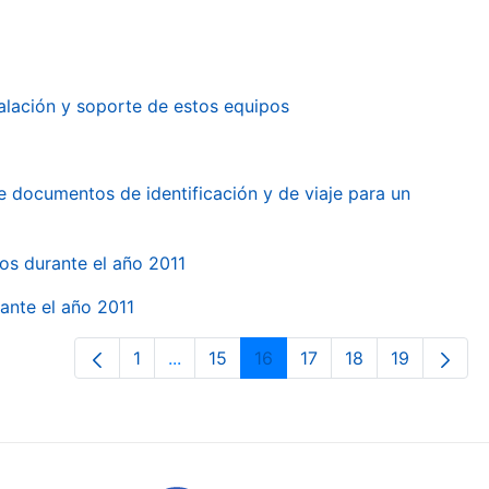
alación y soporte de estos equipos
e documentos de identificación y de viaje para un
gos durante el año 2011
ante el año 2011
1
...
15
16
17
18
19
Pàgina
Pàgines intermèdies Utilitzeu TAB per
Pàgina
Pàgina
Pàgina
Pàgina
Pàgina