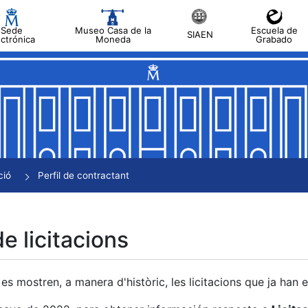
Sede
Museo Casa de la
Escuela de
SIAEN
ectrónica
Moneda
Grabado
a
a
a
a
ció
Perfil de contractant
a
de licitacions
es mostren, a manera d'històric, les licitacions que ja han 