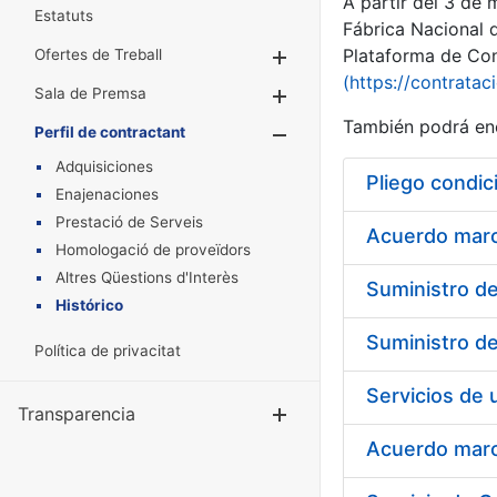
A partir del 3 de
Estatuts
Fábrica Nacional 
Plataforma de Cont
Ofertes de Treball
Mostra/Amaga
(https://contratac
Sala de Premsa
Mostra/Amaga
También podrá enc
Perfil de contractant
Mostra/Amaga
Adquisiciones
Pliego condic
Enajenaciones
Prestació de Serveis
Acuerdo marco
Homologació de proveïdors
Altres Qüestions d'Interès
Histórico
Política de privacitat
Transparencia
Mostra/Amag
Acuerdo marco