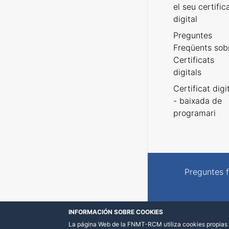
el seu certific
digital
Preguntes
Freqüents sob
Certificats
digitals
Certificat digi
- baixada de
programari
Preguntes 
INFORMACIÓN SOBRE COOKIES
La página Web de la FNMT-RCM utiliza cookies propias y