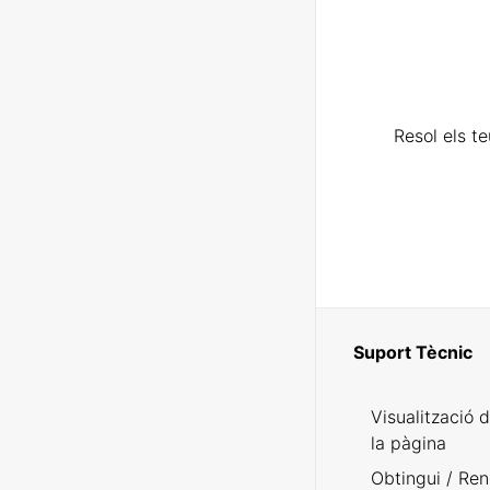
Resol els t
Suport Tècnic
Visualització 
la pàgina
Obtingui / Ren