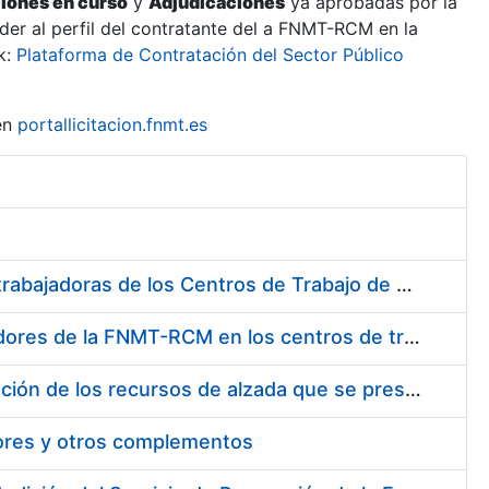
ciones en curso
y
Adjudicaciones
ya aprobadas por la
er al perfil del contratante del a FNMT-RCM en la
k:
Plataforma de Contratación del Sector Público
en
portallicitacion.fnmt.es
Suministro de Protectores Auditivos a medida para las personas trabajadoras de los Centros de Trabajo de Madrid y Burgos
Suministro de gafas graduadas antiproyecciones para los trabajadores de la FNMT-RCM en los centros de trabajo de Madrid y Burgos
Servicios de una empresa externa para el asesoramiento y resolución de los recursos de alzada que se presentan relacionados con procesos de selección para la FNMT-RCM
tores y otros complementos