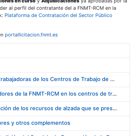
ciones en curso
y
Adjudicaciones
ya aprobadas por la
er al perfil del contratante del a FNMT-RCM en la
k:
Plataforma de Contratación del Sector Público
en
portallicitacion.fnmt.es
Suministro de Protectores Auditivos a medida para las personas trabajadoras de los Centros de Trabajo de Madrid y Burgos
Suministro de gafas graduadas antiproyecciones para los trabajadores de la FNMT-RCM en los centros de trabajo de Madrid y Burgos
Servicios de una empresa externa para el asesoramiento y resolución de los recursos de alzada que se presentan relacionados con procesos de selección para la FNMT-RCM
tores y otros complementos