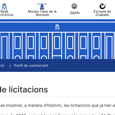
Sede
Museo Casa de la
Escuela de
SIAEN
ectrónica
Moneda
Grabado
a
a
a
a
ció
Perfil de contractant
a
de licitacions
es mostren, a manera d'històric, les licitacions que ja han 