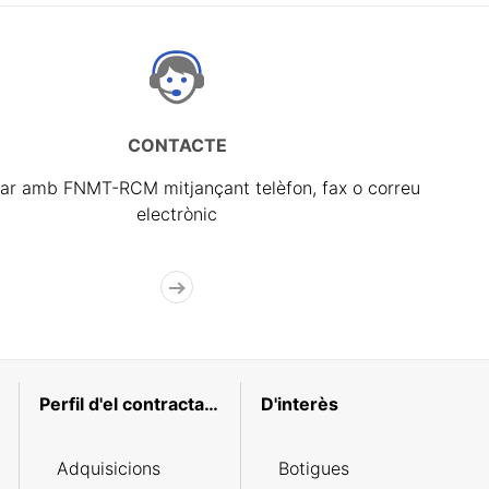
CONTACTE
ar amb FNMT-RCM mitjançant telèfon, fax o correu
electrònic
Perfil d'el contractant
D'interès
Adquisicions
Botigues