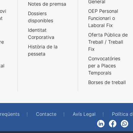
General
Notes de premsa
ovi
OEP Personal
Dossiers
at
Funcionari o
disponibles
Laboral Fix
Identitat
Oferta Pública de
Corporativa
re
Treball / Treball
Història de la
Fix
pesseta
Convocatóries
tal
per a Places
Temporals
Borses de treball
freqüents
Contacte
Avís Legal
Política d
LinkedIn
Facebook
WhatsApp