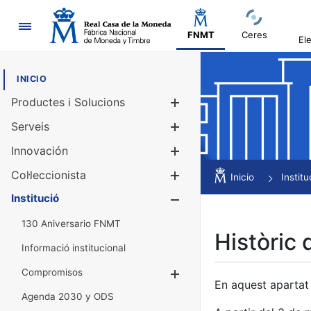
Navegació
FNMT
Ceres
El
INICIO
Productes i Solucions
Mostra/Amag
Serveis
Mostra/Amag
Innovación
Mostra/Amag
Col·leccionista
Mostra/Amag
Inicio
Institu
Institució
Mostra/Amag
130 Aniversario FNMT
Històric 
Informació institucional
Compromisos
Mostra/Amaga
En aquest apartat 
Agenda 2030 y ODS