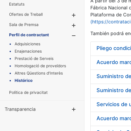
A partir del 3 de
Estatuts
Fábrica Nacional 
Plataforma de Cont
Ofertes de Treball
Mostra/Amaga
(https://contratac
Sala de Premsa
Mostra/Amaga
También podrá enc
Perfil de contractant
Mostra/Amaga
Adquisiciones
Pliego condic
Enajenaciones
Prestació de Serveis
Acuerdo marco
Homologació de proveïdors
Altres Qüestions d'Interès
Histórico
Política de privacitat
Transparencia
Mostra/Amag
Acuerdo marco