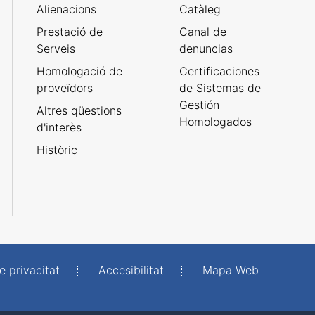
Alienacions
Catàleg
Prestació de
Canal de
Serveis
denuncias
Homologació de
Certificaciones
proveïdors
de Sistemas de
Gestión
Altres qüestions
Homologados
d'interès
Històric
e privacitat
Accesibilitat
Mapa Web