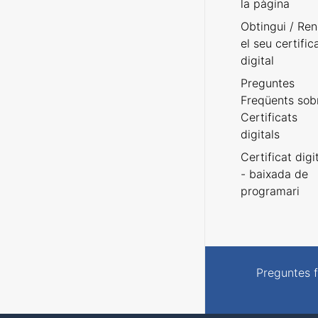
la pàgina
Obtingui / Ren
el seu certific
digital
Preguntes
Freqüents sob
Certificats
digitals
Certificat digi
- baixada de
programari
Preguntes 