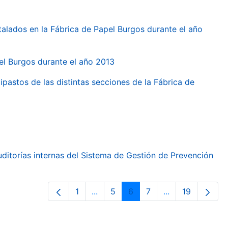
talados en la Fábrica de Papel Burgos durante el año
pel Burgos durante el año 2013
ipastos de las distintas secciones de la Fábrica de
ditorías internas del Sistema de Gestión de Prevención
1
...
5
6
7
...
19
Pàgina
Pàgines intermèdies Utilitzeu TAB 
Pàgina
Pàgina
Pàgina
Pàgines intermè
Pàgina