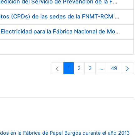
Servicio de Calibración y Verificación Externa de los Equipos de Medición del Servicio de Prevención de la FNMT-RCM
Conexión mediante Fibra Óptica de los Centros de Proceso de Datos (CPDs) de las sedes de la FNMT-RCM de Burgos y Madrid
Contratación de acuerdo marco para el Suministro de Material de Electricidad para la Fábrica Nacional de Moneda y Timbre-Real Casa de la Moneda en su centro de trabajo de Burgos
1
2
3
...
49
Pàgina
Pàgina
Pàgina
Pàgines intermèd
Pàgina
dos en la Fábrica de Papel Burgos durante el año 2013