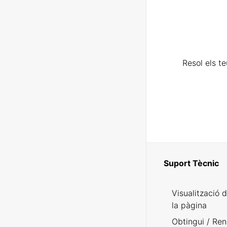
Resol els t
Suport Tècnic
Visualització 
la pàgina
Obtingui / Ren