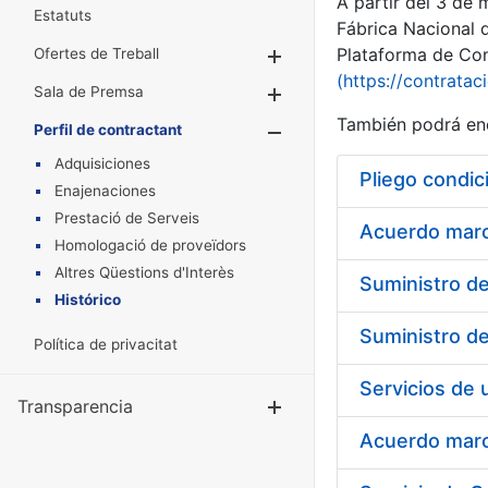
A partir del 3 de
Estatuts
Fábrica Nacional 
Plataforma de Cont
Ofertes de Treball
Mostra/Amaga
(https://contratac
Sala de Premsa
Mostra/Amaga
También podrá enc
Perfil de contractant
Mostra/Amaga
Adquisiciones
Pliego condic
Enajenaciones
Prestació de Serveis
Acuerdo marco
Homologació de proveïdors
Altres Qüestions d'Interès
Histórico
Política de privacitat
Transparencia
Mostra/Amag
Acuerdo marco