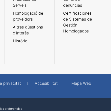
Serveis
denuncias
Homologació de
Certificaciones
proveïdors
de Sistemas de
Gestión
Altres qüestions
Homologados
d'interès
Històric
e privacitat
Accesibilitat
Mapa Web
las preferencias