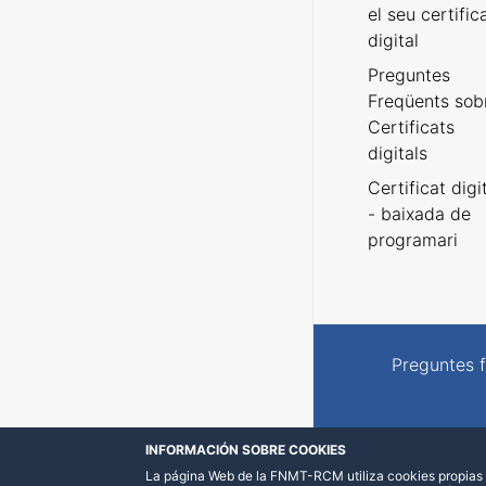
el seu certific
digital
Preguntes
Freqüents sob
Certificats
digitals
Certificat digi
- baixada de
programari
Preguntes 
INFORMACIÓN SOBRE COOKIES
La página Web de la FNMT-RCM utiliza cookies propias y