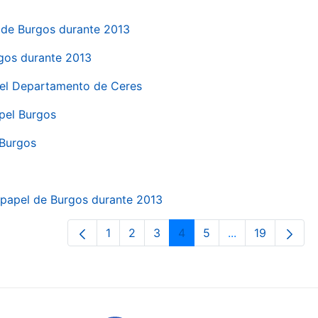
el de Burgos durante 2013
rgos durante 2013
 del Departamento de Ceres
apel Burgos
 Burgos
a papel de Burgos durante 2013
1
2
3
4
5
...
19
Pàgina
Pàgina
Pàgina
Pàgina
Pàgina
Pàgines intermè
Pàgina