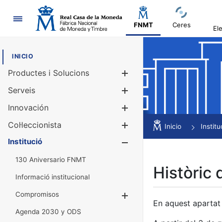
Navegació
FNMT
Ceres
El
INICIO
Productes i Solucions
Mostra/Amag
Serveis
Mostra/Amag
Innovación
Mostra/Amag
Col·leccionista
Mostra/Amag
Inicio
Institu
Institució
Mostra/Amag
130 Aniversario FNMT
Històric 
Informació institucional
Compromisos
Mostra/Amaga
En aquest apartat 
Agenda 2030 y ODS