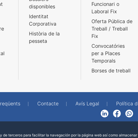
at
Funcionari o
disponibles
Laboral Fix
Identitat
Oferta Pública de
Corporativa
re
Treball / Treball
Història de la
Fix
pesseta
Convocatóries
tal
per a Places
Temporals
Borses de treball
freqüents
Contacte
Avís Legal
Política d
LinkedIn
Facebook
WhatsApp
 de terceros para facilitar la navegación por la página web así como almacenar 