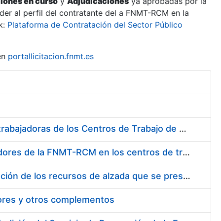
ciones en curso
y
Adjudicaciones
ya aprobadas por la
er al perfil del contratante del a FNMT-RCM en la
k:
Plataforma de Contratación del Sector Público
en
portallicitacion.fnmt.es
Suministro de Protectores Auditivos a medida para las personas trabajadoras de los Centros de Trabajo de Madrid y Burgos
Suministro de gafas graduadas antiproyecciones para los trabajadores de la FNMT-RCM en los centros de trabajo de Madrid y Burgos
Servicios de una empresa externa para el asesoramiento y resolución de los recursos de alzada que se presentan relacionados con procesos de selección para la FNMT-RCM
tores y otros complementos