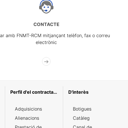
CONTACTE
ar amb FNMT-RCM mitjançant telèfon, fax o correu
electrònic
Perfil d'el contractant
D'interès
Adquisicions
Botigues
Alienacions
Catàleg
Prestació de
Canal de