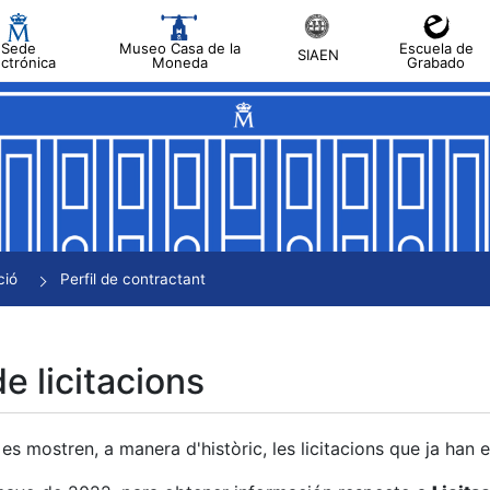
Sede
Museo Casa de la
Escuela de
SIAEN
ectrónica
Moneda
Grabado
a
a
a
a
ció
Perfil de contractant
a
de licitacions
es mostren, a manera d'històric, les licitacions que ja han 