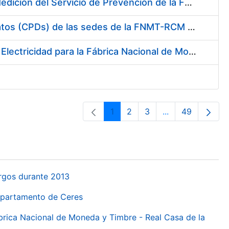
Servicio de Calibración y Verificación Externa de los Equipos de Medición del Servicio de Prevención de la FNMT-RCM
Conexión mediante Fibra Óptica de los Centros de Proceso de Datos (CPDs) de las sedes de la FNMT-RCM de Burgos y Madrid
Contratación de acuerdo marco para el Suministro de Material de Electricidad para la Fábrica Nacional de Moneda y Timbre-Real Casa de la Moneda en su centro de trabajo de Burgos
1
2
3
...
49
Pàgina
Pàgina
Pàgina
Pàgines intermèd
Pàgina
urgos durante 2013
Departamento de Ceres
ábrica Nacional de Moneda y Timbre - Real Casa de la