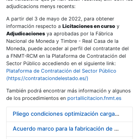
adjudicacions menys recents:
Mostra/Amaga
A partir del 3 de mayo de 2022, para obtener
información respecto a
Licitaciones en curso
y
Mostra/Amaga
Adjudicaciones
ya aprobadas por la Fábrica
Mostra/Amaga
Nacional de Moneda y Timbre - Real Casa de la
Moneda, puede acceder al perfil del contratante del
a FNMT-RCM en la Plataforma de Contratación del
Sector Público accediendo en el siguiente link:
Plataforma de Contratación del Sector Público
(https://contrataciondelestado.es/)
También podrá encontrar más información y algunos
de los procedimientos en
portallicitacion.fnmt.es
Pliego condiciones optimización cargas compras firmado
Mostra/Amaga
Acuerdo marco para la fabricación de piezas