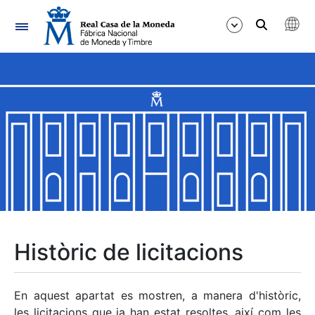
Navegació
Mostra/Amaga
Mostra/Amaga
Mostra/Amaga
Mostra/Amaga
Mostra/Amaga
Històric de licitacions
Mostra/Amaga
En aquest apartat es mostren, a manera d'històric,
les licitacions que ja han estat resoltes, així com les