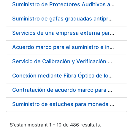
Suministro de Protectores Auditivos a medida para las personas trabajadoras de los Centros de Trabajo de Madrid y Burgos
Suministro de gafas graduadas antiproyecciones para los trabajadores de la FNMT-RCM en los centros de trabajo de Madrid y Burgos
Servicios de una empresa externa para el asesoramiento y resolución de los recursos de alzada que se presentan relacionados con procesos de selección para la FNMT-RCM
Acuerdo marco para el suministro e instalación de persianas, estores y otros complementos
Servicio de Calibración y Verificación Externa de los Equipos de Medición del Servicio de Prevención de la FNMT-RCM
Conexión mediante Fibra Óptica de los Centros de Proceso de Datos (CPDs) de las sedes de la FNMT-RCM de Burgos y Madrid
Contratación de acuerdo marco para el Suministro de Material de Electricidad para la Fábrica Nacional de Moneda y Timbre-Real Casa de la Moneda en su centro de trabajo de Burgos
Suministro de estuches para moneda de 30 €
S'estan mostrant 1 - 10 de 486 resultats.