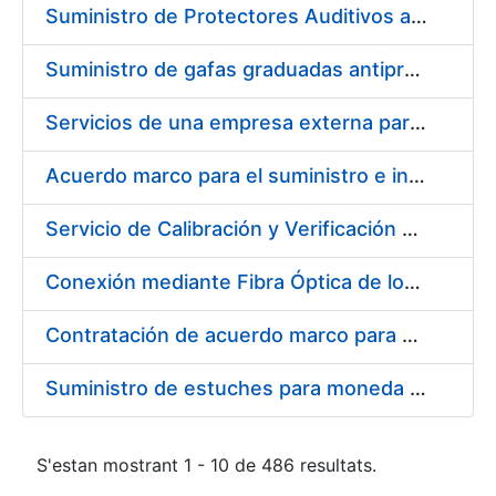
Suministro de Protectores Auditivos a medida para las personas trabajadoras de los Centros de Trabajo de Madrid y Burgos
Suministro de gafas graduadas antiproyecciones para los trabajadores de la FNMT-RCM en los centros de trabajo de Madrid y Burgos
Servicios de una empresa externa para el asesoramiento y resolución de los recursos de alzada que se presentan relacionados con procesos de selección para la FNMT-RCM
Acuerdo marco para el suministro e instalación de persianas, estores y otros complementos
Servicio de Calibración y Verificación Externa de los Equipos de Medición del Servicio de Prevención de la FNMT-RCM
Conexión mediante Fibra Óptica de los Centros de Proceso de Datos (CPDs) de las sedes de la FNMT-RCM de Burgos y Madrid
Contratación de acuerdo marco para el Suministro de Material de Electricidad para la Fábrica Nacional de Moneda y Timbre-Real Casa de la Moneda en su centro de trabajo de Burgos
Suministro de estuches para moneda de 30 €
S'estan mostrant 1 - 10 de 486 resultats.