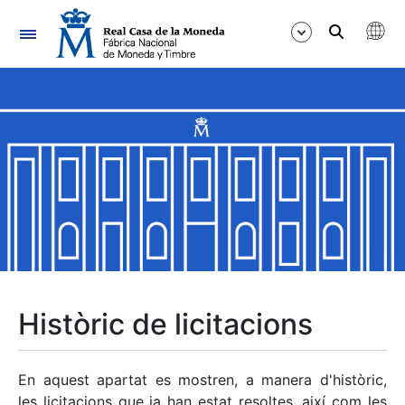
Navegació
Mostra/Amaga
Mostra/Amaga
Mostra/Amaga
Mostra/Amaga
Mostra/Amaga
Històric de licitacions
Mostra/Amaga
En aquest apartat es mostren, a manera d'històric,
les licitacions que ja han estat resoltes, així com les