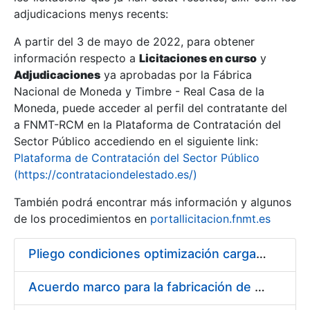
adjudicacions menys recents:
Mostra/Amaga
A partir del 3 de mayo de 2022, para obtener
información respecto a
Licitaciones en curso
y
Mostra/Amaga
Adjudicaciones
ya aprobadas por la Fábrica
Mostra/Amaga
Nacional de Moneda y Timbre - Real Casa de la
Moneda, puede acceder al perfil del contratante del
a FNMT-RCM en la Plataforma de Contratación del
Sector Público accediendo en el siguiente link:
Plataforma de Contratación del Sector Público
(https://contrataciondelestado.es/)
También podrá encontrar más información y algunos
de los procedimientos en
portallicitacion.fnmt.es
Pliego condiciones optimización cargas compras firmado
Mostra/Amaga
Acuerdo marco para la fabricación de piezas