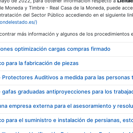
 mayo de 2022, para obtener información respecto a
Licita
de Moneda y Timbre - Real Casa de la Moneda, puede acced
ratación del Sector Público accediendo en el siguiente lin
iondelestado.es/)
ontrar más información y algunos de los procedimientos 
iones optimización cargas compras firmado
 para la fabricación de piezas
a
 para el suministro e instalación de persianas, es