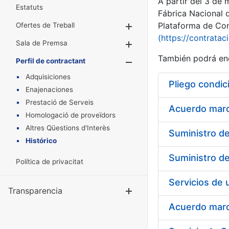
A partir del 3 de
Estatuts
Fábrica Nacional 
Plataforma de Cont
Ofertes de Treball
Mostra/Amaga
(https://contratac
Sala de Premsa
Mostra/Amaga
También podrá enc
Perfil de contractant
Mostra/Amaga
Adquisiciones
Pliego condic
Enajenaciones
Prestació de Serveis
Acuerdo marco
Homologació de proveïdors
Altres Qüestions d'Interès
Histórico
Política de privacitat
Transparencia
Mostra/Amag
Acuerdo marco