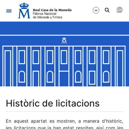
Navegació
Mostra/Amaga
Mostra/Amaga
Mostra/Amaga
Mostra/Amaga
Mostra/Amaga
Històric de licitacions
Mostra/Amaga
En aquest apartat es mostren, a manera d'històric,
les licitacions que ja han estat resoltes, així com les