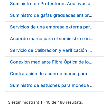
Suministro de Protectores Auditivos a medida para las personas trabajadoras de los Centros de Trabajo de Madrid y Burgos
Suministro de gafas graduadas antiproyecciones para los trabajadores de la FNMT-RCM en los centros de trabajo de Madrid y Burgos
Servicios de una empresa externa para el asesoramiento y resolución de los recursos de alzada que se presentan relacionados con procesos de selección para la FNMT-RCM
Acuerdo marco para el suministro e instalación de persianas, estores y otros complementos
Servicio de Calibración y Verificación Externa de los Equipos de Medición del Servicio de Prevención de la FNMT-RCM
Conexión mediante Fibra Óptica de los Centros de Proceso de Datos (CPDs) de las sedes de la FNMT-RCM de Burgos y Madrid
Contratación de acuerdo marco para el Suministro de Material de Electricidad para la Fábrica Nacional de Moneda y Timbre-Real Casa de la Moneda en su centro de trabajo de Burgos
Suministro de estuches para moneda de 30 €
S'estan mostrant 1 - 10 de 486 resultats.