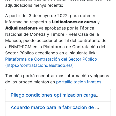
adjudicacions menys recents:
Mostra/Amaga
A partir del 3 de mayo de 2022, para obtener
información respecto a
Licitaciones en curso
y
Mostra/Amaga
Adjudicaciones
ya aprobadas por la Fábrica
Mostra/Amaga
Nacional de Moneda y Timbre - Real Casa de la
Moneda, puede acceder al perfil del contratante del
a FNMT-RCM en la Plataforma de Contratación del
Sector Público accediendo en el siguiente link:
Plataforma de Contratación del Sector Público
(https://contrataciondelestado.es/)
También podrá encontrar más información y algunos
de los procedimientos en
portallicitacion.fnmt.es
Pliego condiciones optimización cargas compras firmado
Mostra/Amaga
Acuerdo marco para la fabricación de piezas