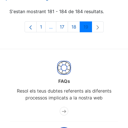
S'estan mostrant 181 - 184 de 184 resultats.
1
...
17
18
19
Pàgina
Pàgines intermèdies Utilitzeu TAB p
Pàgina
Pàgina
Pàgina
FAQs
Resol els teus dubtes referents als diferents
processos implicats a la nostra web