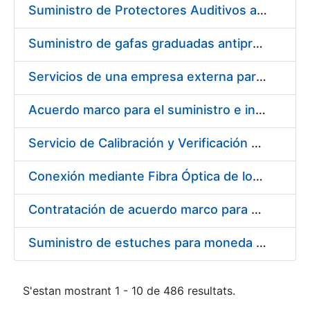
Suministro de Protectores Auditivos a medida para las personas trabajadoras de los Centros de Trabajo de Madrid y Burgos
Suministro de gafas graduadas antiproyecciones para los trabajadores de la FNMT-RCM en los centros de trabajo de Madrid y Burgos
Servicios de una empresa externa para el asesoramiento y resolución de los recursos de alzada que se presentan relacionados con procesos de selección para la FNMT-RCM
Acuerdo marco para el suministro e instalación de persianas, estores y otros complementos
Servicio de Calibración y Verificación Externa de los Equipos de Medición del Servicio de Prevención de la FNMT-RCM
Conexión mediante Fibra Óptica de los Centros de Proceso de Datos (CPDs) de las sedes de la FNMT-RCM de Burgos y Madrid
Contratación de acuerdo marco para el Suministro de Material de Electricidad para la Fábrica Nacional de Moneda y Timbre-Real Casa de la Moneda en su centro de trabajo de Burgos
Suministro de estuches para moneda de 30 €
S'estan mostrant 1 - 10 de 486 resultats.