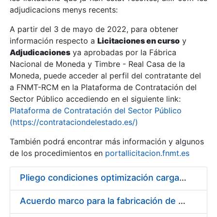
adjudicacions menys recents:
Mostra/Amaga
A partir del 3 de mayo de 2022, para obtener
información respecto a
Licitaciones en curso
y
Mostra/Amaga
Adjudicaciones
ya aprobadas por la Fábrica
Mostra/Amaga
Nacional de Moneda y Timbre - Real Casa de la
Moneda, puede acceder al perfil del contratante del
a FNMT-RCM en la Plataforma de Contratación del
Sector Público accediendo en el siguiente link:
Plataforma de Contratación del Sector Público
(https://contrataciondelestado.es/)
También podrá encontrar más información y algunos
de los procedimientos en
portallicitacion.fnmt.es
Pliego condiciones optimización cargas compras firmado
Mostra/Amaga
Acuerdo marco para la fabricación de piezas