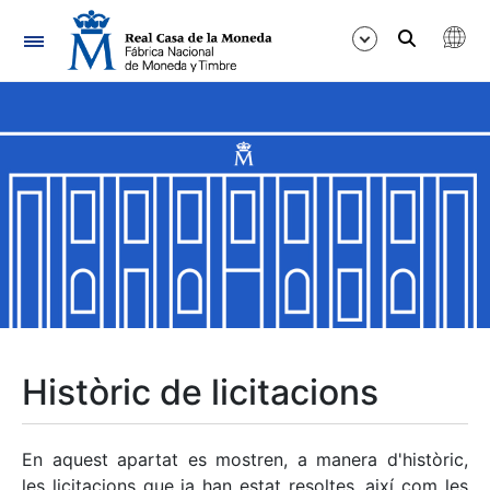
Navegació
Mostra/Amaga
Mostra/Amaga
Mostra/Amaga
Mostra/Amaga
Mostra/Amaga
Històric de licitacions
Mostra/Amaga
En aquest apartat es mostren, a manera d'històric,
les licitacions que ja han estat resoltes, així com les