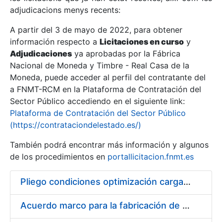
adjudicacions menys recents:
Mostra/Amaga
A partir del 3 de mayo de 2022, para obtener
información respecto a
Licitaciones en curso
y
Mostra/Amaga
Adjudicaciones
ya aprobadas por la Fábrica
Mostra/Amaga
Nacional de Moneda y Timbre - Real Casa de la
Moneda, puede acceder al perfil del contratante del
a FNMT-RCM en la Plataforma de Contratación del
Sector Público accediendo en el siguiente link:
Plataforma de Contratación del Sector Público
(https://contrataciondelestado.es/)
También podrá encontrar más información y algunos
de los procedimientos en
portallicitacion.fnmt.es
Pliego condiciones optimización cargas compras firmado
Mostra/Amaga
Acuerdo marco para la fabricación de piezas