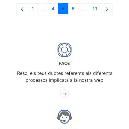
1
...
4
5
6
...
19
Pàgina
Pàgines intermèdies Utilitzeu TAB per n
Pàgina
Pàgina
Pàgina
Pàgines intermèdies 
Pàgina
FAQs
Resol els teus dubtes referents als diferents
processos implicats a la nostra web