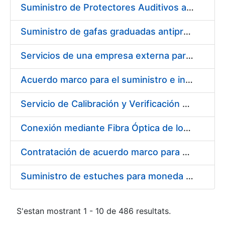
Suministro de Protectores Auditivos a medida para las personas trabajadoras de los Centros de Trabajo de Madrid y Burgos
Suministro de gafas graduadas antiproyecciones para los trabajadores de la FNMT-RCM en los centros de trabajo de Madrid y Burgos
Servicios de una empresa externa para el asesoramiento y resolución de los recursos de alzada que se presentan relacionados con procesos de selección para la FNMT-RCM
Acuerdo marco para el suministro e instalación de persianas, estores y otros complementos
Servicio de Calibración y Verificación Externa de los Equipos de Medición del Servicio de Prevención de la FNMT-RCM
Conexión mediante Fibra Óptica de los Centros de Proceso de Datos (CPDs) de las sedes de la FNMT-RCM de Burgos y Madrid
Contratación de acuerdo marco para el Suministro de Material de Electricidad para la Fábrica Nacional de Moneda y Timbre-Real Casa de la Moneda en su centro de trabajo de Burgos
Suministro de estuches para moneda de 30 €
S'estan mostrant 1 - 10 de 486 resultats.