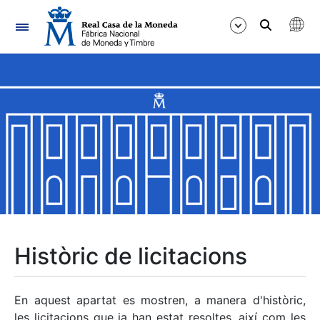
Navegació
Mostra/Amaga
Mostra/Amaga
Mostra/Amaga
Mostra/Amaga
Mostra/Amaga
Històric de licitacions
Mostra/Amaga
En aquest apartat es mostren, a manera d'històric,
les licitacions que ja han estat resoltes, així com les