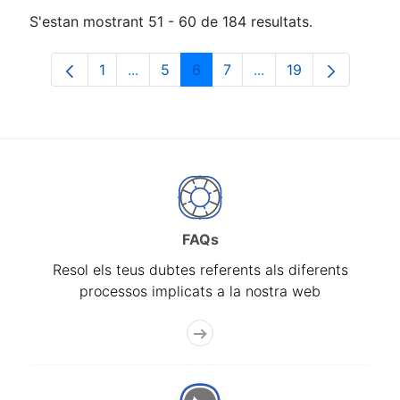
S'estan mostrant 51 - 60 de 184 resultats.
1
...
5
6
7
...
19
Pàgina
Pàgines intermèdies Utilitzeu TAB per n
Pàgina
Pàgina
Pàgina
Pàgines intermèdies 
Pàgina
FAQs
Resol els teus dubtes referents als diferents
processos implicats a la nostra web