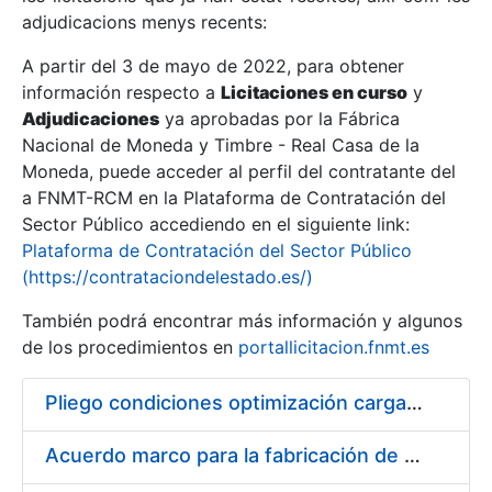
adjudicacions menys recents:
Mostra/Amaga
A partir del 3 de mayo de 2022, para obtener
información respecto a
Licitaciones en curso
y
Mostra/Amaga
Adjudicaciones
ya aprobadas por la Fábrica
Mostra/Amaga
Nacional de Moneda y Timbre - Real Casa de la
Moneda, puede acceder al perfil del contratante del
a FNMT-RCM en la Plataforma de Contratación del
Sector Público accediendo en el siguiente link:
Plataforma de Contratación del Sector Público
(https://contrataciondelestado.es/)
También podrá encontrar más información y algunos
de los procedimientos en
portallicitacion.fnmt.es
Pliego condiciones optimización cargas compras firmado
Mostra/Amaga
Acuerdo marco para la fabricación de piezas