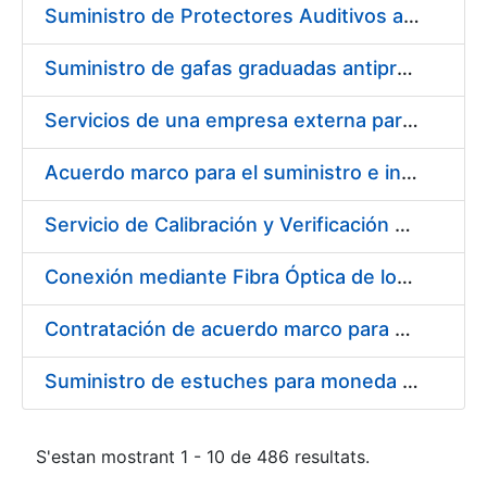
Suministro de Protectores Auditivos a medida para las personas trabajadoras de los Centros de Trabajo de Madrid y Burgos
Suministro de gafas graduadas antiproyecciones para los trabajadores de la FNMT-RCM en los centros de trabajo de Madrid y Burgos
Servicios de una empresa externa para el asesoramiento y resolución de los recursos de alzada que se presentan relacionados con procesos de selección para la FNMT-RCM
Acuerdo marco para el suministro e instalación de persianas, estores y otros complementos
Servicio de Calibración y Verificación Externa de los Equipos de Medición del Servicio de Prevención de la FNMT-RCM
Conexión mediante Fibra Óptica de los Centros de Proceso de Datos (CPDs) de las sedes de la FNMT-RCM de Burgos y Madrid
Contratación de acuerdo marco para el Suministro de Material de Electricidad para la Fábrica Nacional de Moneda y Timbre-Real Casa de la Moneda en su centro de trabajo de Burgos
Suministro de estuches para moneda de 30 €
S'estan mostrant 1 - 10 de 486 resultats.