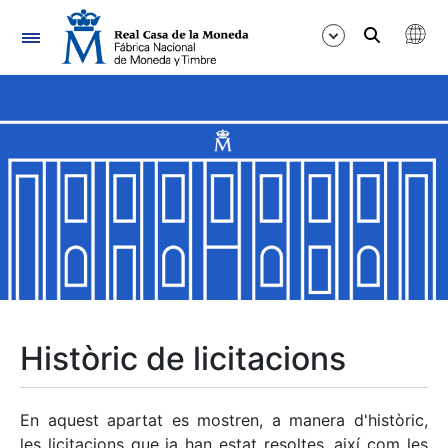
Navegació
Mostra/Amaga
Mostra/Amaga
Mostra/Amaga
Mostra/Amaga
Mostra/Amaga
Històric de licitacions
Mostra/Amaga
En aquest apartat es mostren, a manera d'històric,
les licitacions que ja han estat resoltes, així com les