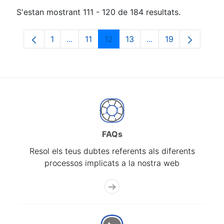
S'estan mostrant 111 - 120 de 184 resultats.
1
...
11
12
13
...
19
Pàgina
Pàgines intermèdies Utilitzeu TAB per na
Pàgina
Pàgina
Pàgina
Pàgines intermèdies
Pàgina
FAQs
Resol els teus dubtes referents als diferents
processos implicats a la nostra web