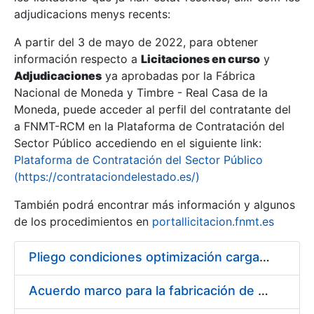
adjudicacions menys recents:
Mostra/Amaga
A partir del 3 de mayo de 2022, para obtener
información respecto a
Licitaciones en curso
y
Mostra/Amaga
Adjudicaciones
ya aprobadas por la Fábrica
Mostra/Amaga
Nacional de Moneda y Timbre - Real Casa de la
Moneda, puede acceder al perfil del contratante del
a FNMT-RCM en la Plataforma de Contratación del
Sector Público accediendo en el siguiente link:
Plataforma de Contratación del Sector Público
(https://contrataciondelestado.es/)
También podrá encontrar más información y algunos
de los procedimientos en
portallicitacion.fnmt.es
Pliego condiciones optimización cargas compras firmado
Mostra/Amaga
Acuerdo marco para la fabricación de piezas