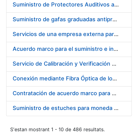
Suministro de Protectores Auditivos a medida para las personas trabajadoras de los Centros de Trabajo de Madrid y Burgos
Suministro de gafas graduadas antiproyecciones para los trabajadores de la FNMT-RCM en los centros de trabajo de Madrid y Burgos
Servicios de una empresa externa para el asesoramiento y resolución de los recursos de alzada que se presentan relacionados con procesos de selección para la FNMT-RCM
Acuerdo marco para el suministro e instalación de persianas, estores y otros complementos
Servicio de Calibración y Verificación Externa de los Equipos de Medición del Servicio de Prevención de la FNMT-RCM
Conexión mediante Fibra Óptica de los Centros de Proceso de Datos (CPDs) de las sedes de la FNMT-RCM de Burgos y Madrid
Contratación de acuerdo marco para el Suministro de Material de Electricidad para la Fábrica Nacional de Moneda y Timbre-Real Casa de la Moneda en su centro de trabajo de Burgos
Suministro de estuches para moneda de 30 €
S'estan mostrant 1 - 10 de 486 resultats.