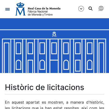
Navegació
Mostra/Amaga
Mostra/Amaga
Mostra/Amaga
Mostra/Amaga
Mostra/Amaga
Històric de licitacions
Mostra/Amaga
En aquest apartat es mostren, a manera d'històric,
les licitacions que ja han estat resoltes, així com les