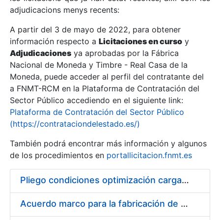
adjudicacions menys recents:
Mostra/Amaga
A partir del 3 de mayo de 2022, para obtener
información respecto a
Licitaciones en curso
y
Mostra/Amaga
Adjudicaciones
ya aprobadas por la Fábrica
Mostra/Amaga
Nacional de Moneda y Timbre - Real Casa de la
Moneda, puede acceder al perfil del contratante del
a FNMT-RCM en la Plataforma de Contratación del
Sector Público accediendo en el siguiente link:
Plataforma de Contratación del Sector Público
(https://contrataciondelestado.es/)
También podrá encontrar más información y algunos
de los procedimientos en
portallicitacion.fnmt.es
Pliego condiciones optimización cargas compras firmado
Mostra/Amaga
Acuerdo marco para la fabricación de piezas