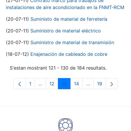
(27-07-11)
Contrato marco para trabajos de
instalaciones de aire acondicionado en la FNMT-RCM
(20-07-11)
Suministo de material de ferretería
(20-07-11)
Suministro de material eléctrico
(20-07-11)
Suministro de material de transmisión
(18-07-12)
Enajenación de cableado de cobre
S'estan mostrant 121 - 130 de 184 resultats.
1
...
12
13
14
...
19
Pàgina
Pàgines intermèdies Utilitzeu TAB per na
Pàgina
Pàgina
Pàgina
Pàgines intermèdies
Pàgina