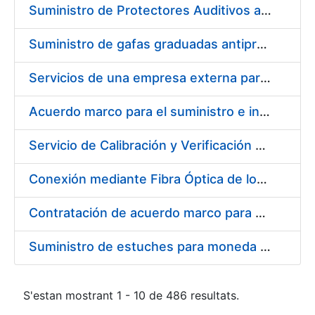
Suministro de Protectores Auditivos a medida para las personas trabajadoras de los Centros de Trabajo de Madrid y Burgos
Suministro de gafas graduadas antiproyecciones para los trabajadores de la FNMT-RCM en los centros de trabajo de Madrid y Burgos
Servicios de una empresa externa para el asesoramiento y resolución de los recursos de alzada que se presentan relacionados con procesos de selección para la FNMT-RCM
Acuerdo marco para el suministro e instalación de persianas, estores y otros complementos
Servicio de Calibración y Verificación Externa de los Equipos de Medición del Servicio de Prevención de la FNMT-RCM
Conexión mediante Fibra Óptica de los Centros de Proceso de Datos (CPDs) de las sedes de la FNMT-RCM de Burgos y Madrid
Contratación de acuerdo marco para el Suministro de Material de Electricidad para la Fábrica Nacional de Moneda y Timbre-Real Casa de la Moneda en su centro de trabajo de Burgos
Suministro de estuches para moneda de 30 €
S'estan mostrant 1 - 10 de 486 resultats.