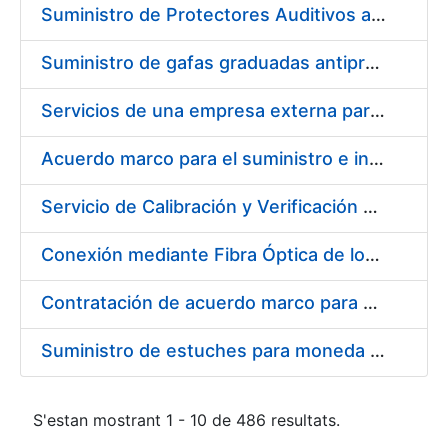
Suministro de Protectores Auditivos a medida para las personas trabajadoras de los Centros de Trabajo de Madrid y Burgos
Suministro de gafas graduadas antiproyecciones para los trabajadores de la FNMT-RCM en los centros de trabajo de Madrid y Burgos
Servicios de una empresa externa para el asesoramiento y resolución de los recursos de alzada que se presentan relacionados con procesos de selección para la FNMT-RCM
Acuerdo marco para el suministro e instalación de persianas, estores y otros complementos
Servicio de Calibración y Verificación Externa de los Equipos de Medición del Servicio de Prevención de la FNMT-RCM
Conexión mediante Fibra Óptica de los Centros de Proceso de Datos (CPDs) de las sedes de la FNMT-RCM de Burgos y Madrid
Contratación de acuerdo marco para el Suministro de Material de Electricidad para la Fábrica Nacional de Moneda y Timbre-Real Casa de la Moneda en su centro de trabajo de Burgos
Suministro de estuches para moneda de 30 €
S'estan mostrant 1 - 10 de 486 resultats.