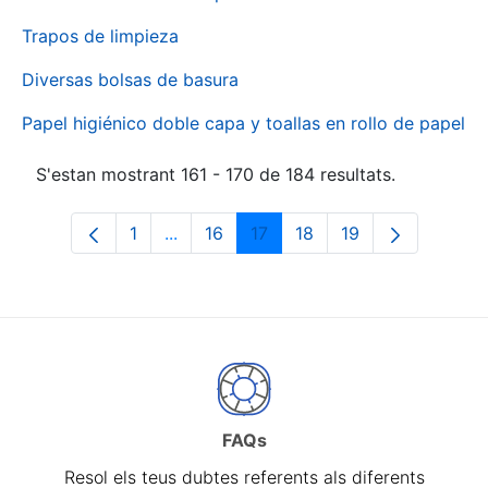
Trapos de limpieza
Diversas bolsas de basura
Papel higiénico doble capa y toallas en rollo de papel
S'estan mostrant 161 - 170 de 184 resultats.
1
...
16
17
18
19
Pàgina
Pàgines intermèdies Utilitzeu TAB per 
Pàgina
Pàgina
Pàgina
Pàgina
FAQs
Resol els teus dubtes referents als diferents