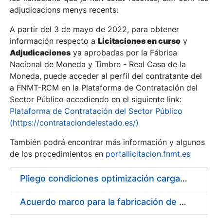
adjudicacions menys recents:
Mostra/Amaga
A partir del 3 de mayo de 2022, para obtener
información respecto a
Licitaciones en curso
y
Mostra/Amaga
Adjudicaciones
ya aprobadas por la Fábrica
Mostra/Amaga
Nacional de Moneda y Timbre - Real Casa de la
Moneda, puede acceder al perfil del contratante del
a FNMT-RCM en la Plataforma de Contratación del
Sector Público accediendo en el siguiente link:
Plataforma de Contratación del Sector Público
(https://contrataciondelestado.es/)
También podrá encontrar más información y algunos
de los procedimientos en
portallicitacion.fnmt.es
Pliego condiciones optimización cargas compras firmado
Mostra/Amaga
Acuerdo marco para la fabricación de piezas