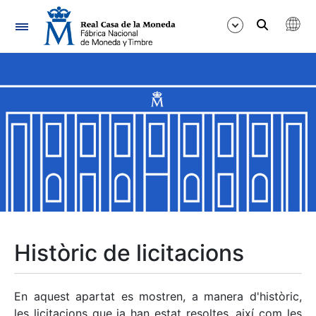
Navegació
Mostra/Amaga
Mostra/Amaga
Mostra/Amaga
Mostra/Amaga
Mostra/Amaga
Històric de licitacions
Mostra/Amaga
En aquest apartat es mostren, a manera d'històric,
les licitacions que ja han estat resoltes, així com les