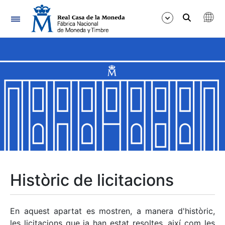
Navegació
Mostra/Amaga
Mostra/Amaga
Mostra/Amaga
Mostra/Amaga
Mostra/Amaga
Històric de licitacions
Mostra/Amaga
En aquest apartat es mostren, a manera d'històric,
les licitacions que ja han estat resoltes, així com les