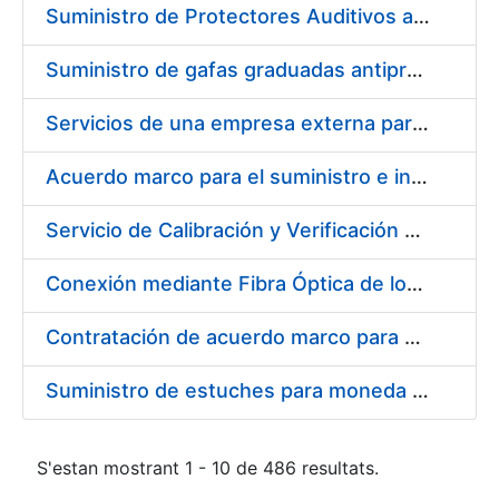
Suministro de Protectores Auditivos a medida para las personas trabajadoras de los Centros de Trabajo de Madrid y Burgos
Suministro de gafas graduadas antiproyecciones para los trabajadores de la FNMT-RCM en los centros de trabajo de Madrid y Burgos
Servicios de una empresa externa para el asesoramiento y resolución de los recursos de alzada que se presentan relacionados con procesos de selección para la FNMT-RCM
Acuerdo marco para el suministro e instalación de persianas, estores y otros complementos
Servicio de Calibración y Verificación Externa de los Equipos de Medición del Servicio de Prevención de la FNMT-RCM
Conexión mediante Fibra Óptica de los Centros de Proceso de Datos (CPDs) de las sedes de la FNMT-RCM de Burgos y Madrid
Contratación de acuerdo marco para el Suministro de Material de Electricidad para la Fábrica Nacional de Moneda y Timbre-Real Casa de la Moneda en su centro de trabajo de Burgos
Suministro de estuches para moneda de 30 €
S'estan mostrant 1 - 10 de 486 resultats.