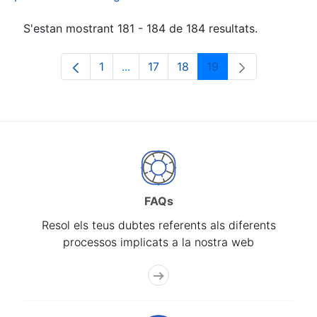
S'estan mostrant 181 - 184 de 184 resultats.
1
...
17
18
19
Pàgina
Pàgines intermèdies Utilitzeu TAB p
Pàgina
Pàgina
Pàgina
FAQs
Resol els teus dubtes referents als diferents
processos implicats a la nostra web