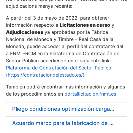
adjudicacions menys recents:
Mostra/Amaga
A partir del 3 de mayo de 2022, para obtener
información respecto a
Licitaciones en curso
y
Mostra/Amaga
Adjudicaciones
ya aprobadas por la Fábrica
Mostra/Amaga
Nacional de Moneda y Timbre - Real Casa de la
Moneda, puede acceder al perfil del contratante del
a FNMT-RCM en la Plataforma de Contratación del
Sector Público accediendo en el siguiente link:
Plataforma de Contratación del Sector Público
(https://contrataciondelestado.es/)
También podrá encontrar más información y algunos
de los procedimientos en
portallicitacion.fnmt.es
Pliego condiciones optimización cargas compras firmado
Mostra/Amaga
Acuerdo marco para la fabricación de piezas