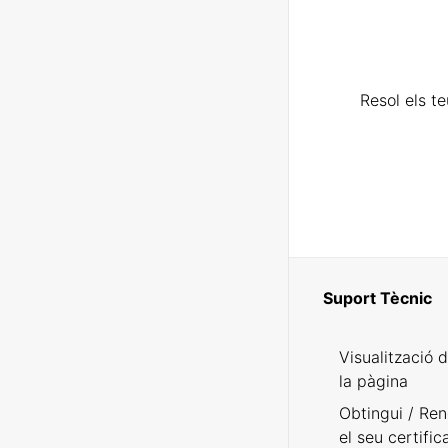
Resol els t
Suport Tècnic
Visualització 
la pàgina
Obtingui / Ren
el seu certific