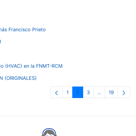
más Francisco Prieto
M
nado (HVAC) en la FNMT-RCM
ON (ORIGINALES)
1
2
3
...
19
Pàgina
Pàgina
Pàgina
Pàgines intermè
Pàgina