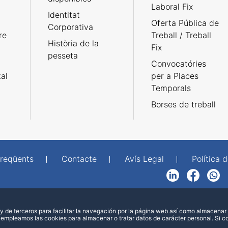
Laboral Fix
Identitat
Oferta Pública de
Corporativa
re
Treball / Treball
Història de la
Fix
pesseta
Convocatóries
tal
per a Places
Temporals
Borses de treball
freqüents
Contacte
Avís Legal
Política d
LinkedIn
Facebook
WhatsApp
 de terceros para facilitar la navegación por la página web así como almacenar 
 empleamos las cookies para almacenar o tratar datos de carácter personal. Si 