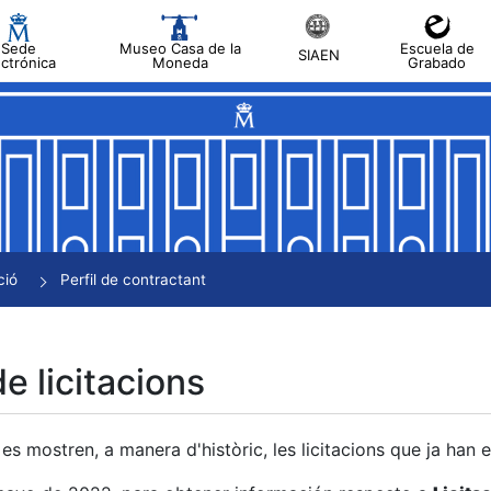
Sede
Museo Casa de la
Escuela de
SIAEN
ectrónica
Moneda
Grabado
a
a
a
a
ció
Perfil de contractant
a
de licitacions
es mostren, a manera d'històric, les licitacions que ja han 