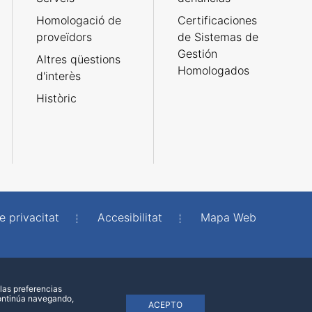
Homologació de
Certificaciones
proveïdors
de Sistemas de
Gestión
Altres qüestions
Homologados
d'interès
Històric
e privacitat
Accesibilitat
Mapa Web
las preferencias
continúa navegando,
ACEPTO