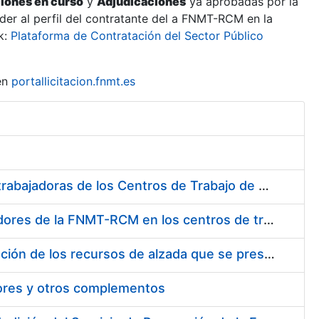
ciones en curso
y
Adjudicaciones
ya aprobadas por la
er al perfil del contratante del a FNMT-RCM en la
k:
Plataforma de Contratación del Sector Público
en
portallicitacion.fnmt.es
Suministro de Protectores Auditivos a medida para las personas trabajadoras de los Centros de Trabajo de Madrid y Burgos
Suministro de gafas graduadas antiproyecciones para los trabajadores de la FNMT-RCM en los centros de trabajo de Madrid y Burgos
Servicios de una empresa externa para el asesoramiento y resolución de los recursos de alzada que se presentan relacionados con procesos de selección para la FNMT-RCM
tores y otros complementos