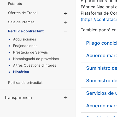
A partir del 3 de
Estatuts
Fábrica Nacional 
Plataforma de Cont
Ofertes de Treball
Mostra/Amaga
(https://contratac
Sala de Premsa
Mostra/Amaga
También podrá enc
Perfil de contractant
Mostra/Amaga
Adquisiciones
Pliego condic
Enajenaciones
Prestació de Serveis
Acuerdo marco
Homologació de proveïdors
Altres Qüestions d'Interès
Histórico
Política de privacitat
Transparencia
Mostra/Amag
Acuerdo marco