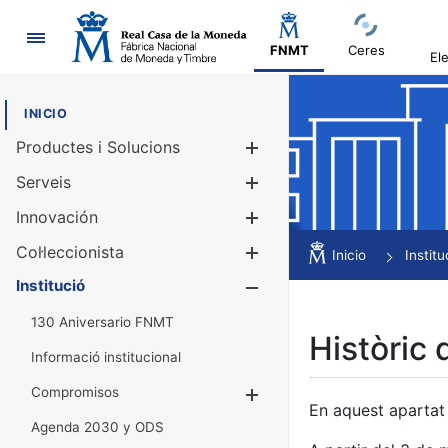
Navegació
FNMT
Ceres
El
INICIO
Productes i Solucions
Mostra/Amag
Serveis
Mostra/Amag
Innovación
Mostra/Amag
Col·leccionista
Mostra/Amag
Inicio
Institu
Institució
Mostra/Amag
130 Aniversario FNMT
Històric 
Informació institucional
Compromisos
Mostra/Amaga
En aquest apartat 
Agenda 2030 y ODS