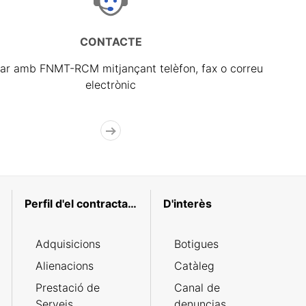
CONTACTE
ar amb FNMT-RCM mitjançant telèfon, fax o correu
electrònic
Perfil d'el contractant
D'interès
Adquisicions
Botigues
Alienacions
Catàleg
Prestació de
Canal de
Serveis
denuncias