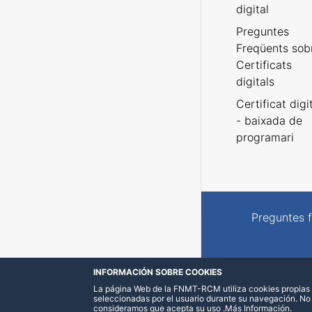
digital
Preguntes
Freqüents sob
Certificats
digitals
Certificat digi
- baixada de
programari
Preguntes 
INFORMACIÓN SOBRE COOKIES
La página Web de la FNMT-RCM utiliza cookies propias y
seleccionadas por el usuario durante su navegación. No
consideramos que acepta su uso
.
Más Información
.