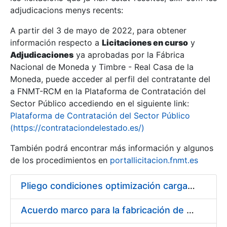
adjudicacions menys recents:
Mostra/Amaga
A partir del 3 de mayo de 2022, para obtener
información respecto a
Licitaciones en curso
y
Mostra/Amaga
Adjudicaciones
ya aprobadas por la Fábrica
Mostra/Amaga
Nacional de Moneda y Timbre - Real Casa de la
Moneda, puede acceder al perfil del contratante del
a FNMT-RCM en la Plataforma de Contratación del
Sector Público accediendo en el siguiente link:
Plataforma de Contratación del Sector Público
(https://contrataciondelestado.es/)
También podrá encontrar más información y algunos
de los procedimientos en
portallicitacion.fnmt.es
Pliego condiciones optimización cargas compras firmado
Mostra/Amaga
Acuerdo marco para la fabricación de piezas