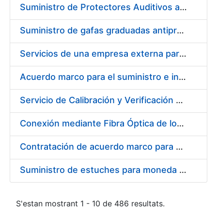
Suministro de Protectores Auditivos a medida para las personas trabajadoras de los Centros de Trabajo de Madrid y Burgos
Suministro de gafas graduadas antiproyecciones para los trabajadores de la FNMT-RCM en los centros de trabajo de Madrid y Burgos
Servicios de una empresa externa para el asesoramiento y resolución de los recursos de alzada que se presentan relacionados con procesos de selección para la FNMT-RCM
Acuerdo marco para el suministro e instalación de persianas, estores y otros complementos
Servicio de Calibración y Verificación Externa de los Equipos de Medición del Servicio de Prevención de la FNMT-RCM
Conexión mediante Fibra Óptica de los Centros de Proceso de Datos (CPDs) de las sedes de la FNMT-RCM de Burgos y Madrid
Contratación de acuerdo marco para el Suministro de Material de Electricidad para la Fábrica Nacional de Moneda y Timbre-Real Casa de la Moneda en su centro de trabajo de Burgos
Suministro de estuches para moneda de 30 €
S'estan mostrant 1 - 10 de 486 resultats.