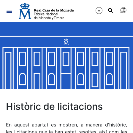
Navegació
Mostra/Amaga
Mostra/Amaga
Mostra/Amaga
Mostra/Amaga
Mostra/Amaga
Històric de licitacions
Mostra/Amaga
En aquest apartat es mostren, a manera d'històric,
les licitacions que ja han estat resoltes, així com les