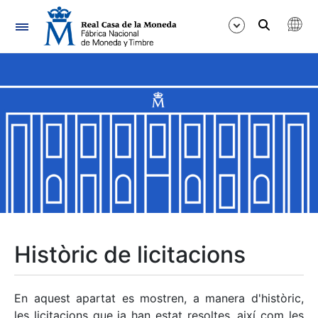
Navegació
Mostra/Amaga
Mostra/Amaga
Mostra/Amaga
Mostra/Amaga
Mostra/Amaga
Històric de licitacions
Mostra/Amaga
En aquest apartat es mostren, a manera d'històric,
les licitacions que ja han estat resoltes, així com les