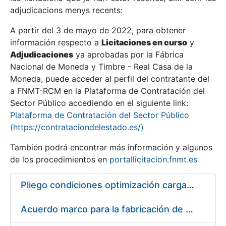
adjudicacions menys recents:
Mostra/Amaga
A partir del 3 de mayo de 2022, para obtener
información respecto a
Licitaciones en curso
y
Mostra/Amaga
Adjudicaciones
ya aprobadas por la Fábrica
Mostra/Amaga
Nacional de Moneda y Timbre - Real Casa de la
Moneda, puede acceder al perfil del contratante del
a FNMT-RCM en la Plataforma de Contratación del
Sector Público accediendo en el siguiente link:
Plataforma de Contratación del Sector Público
(https://contrataciondelestado.es/)
También podrá encontrar más información y algunos
de los procedimientos en
portallicitacion.fnmt.es
Pliego condiciones optimización cargas compras firmado
Mostra/Amaga
Acuerdo marco para la fabricación de piezas