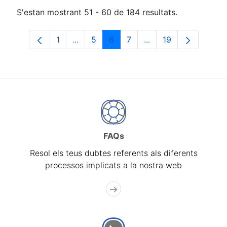
S'estan mostrant 51 - 60 de 184 resultats.
1
...
5
6
7
...
19
Pàgina
Pàgines intermèdies Utilitzeu TAB per n
Pàgina
Pàgina
Pàgina
Pàgines intermèdies 
Pàgina
FAQs
Resol els teus dubtes referents als diferents
processos implicats a la nostra web