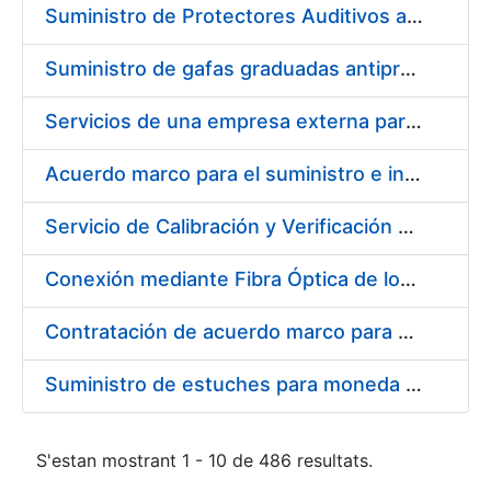
Suministro de Protectores Auditivos a medida para las personas trabajadoras de los Centros de Trabajo de Madrid y Burgos
Suministro de gafas graduadas antiproyecciones para los trabajadores de la FNMT-RCM en los centros de trabajo de Madrid y Burgos
Servicios de una empresa externa para el asesoramiento y resolución de los recursos de alzada que se presentan relacionados con procesos de selección para la FNMT-RCM
Acuerdo marco para el suministro e instalación de persianas, estores y otros complementos
Servicio de Calibración y Verificación Externa de los Equipos de Medición del Servicio de Prevención de la FNMT-RCM
Conexión mediante Fibra Óptica de los Centros de Proceso de Datos (CPDs) de las sedes de la FNMT-RCM de Burgos y Madrid
Contratación de acuerdo marco para el Suministro de Material de Electricidad para la Fábrica Nacional de Moneda y Timbre-Real Casa de la Moneda en su centro de trabajo de Burgos
Suministro de estuches para moneda de 30 €
S'estan mostrant 1 - 10 de 486 resultats.