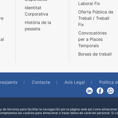
Laboral Fix
Identitat
Oferta Pública de
Corporativa
re
Treball / Treball
Història de la
Fix
pesseta
Convocatóries
tal
per a Places
Temporals
Borses de treball
freqüents
Contacte
Avís Legal
Política d
LinkedIn
Facebook
WhatsApp
 de terceros para facilitar la navegación por la página web así como almacenar 
 empleamos las cookies para almacenar o tratar datos de carácter personal. Si 