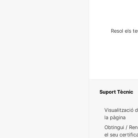
Resol els t
Suport Tècnic
Visualització 
la pàgina
Obtingui / Ren
el seu certific