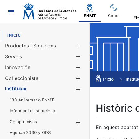
Navegació
FNMT
Ceres
El
INICIO
Productes i Solucions
Mostra/Amag
Serveis
Mostra/Amag
Innovación
Mostra/Amag
Col·leccionista
Mostra/Amag
Inicio
Institu
Institució
Mostra/Amag
130 Aniversario FNMT
Històric 
Informació institucional
Compromisos
Mostra/Amaga
En aquest apartat 
Agenda 2030 y ODS