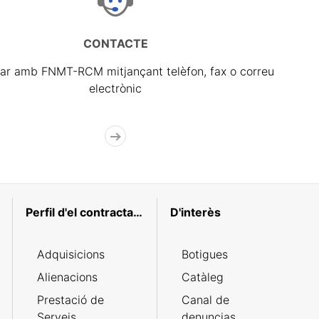
CONTACTE
ar amb FNMT-RCM mitjançant telèfon, fax o correu
electrònic
Perfil d'el contractant
D'interès
Adquisicions
Botigues
Alienacions
Catàleg
Prestació de
Canal de
Serveis
denuncias