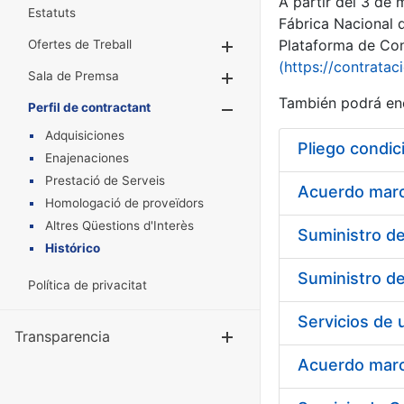
A partir del 3 de
Estatuts
Fábrica Nacional 
Plataforma de Cont
Ofertes de Treball
Mostra/Amaga
(https://contratac
Sala de Premsa
Mostra/Amaga
También podrá enc
Perfil de contractant
Mostra/Amaga
Adquisiciones
Pliego condic
Enajenaciones
Prestació de Serveis
Acuerdo marco
Homologació de proveïdors
Altres Qüestions d'Interès
Histórico
Política de privacitat
Transparencia
Mostra/Amag
Acuerdo marco