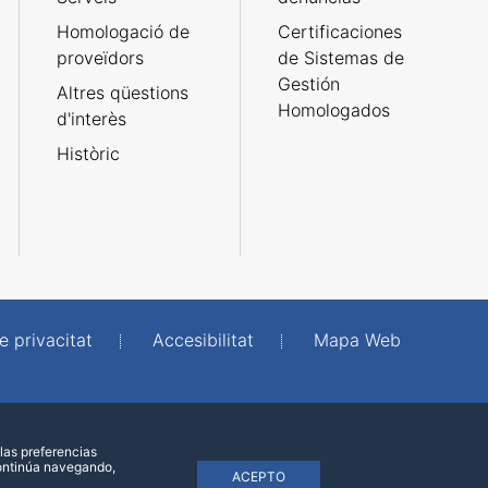
Homologació de
Certificaciones
proveïdors
de Sistemas de
Gestión
Altres qüestions
Homologados
d'interès
Històric
e privacitat
Accesibilitat
Mapa Web
las preferencias
continúa navegando,
ACEPTO