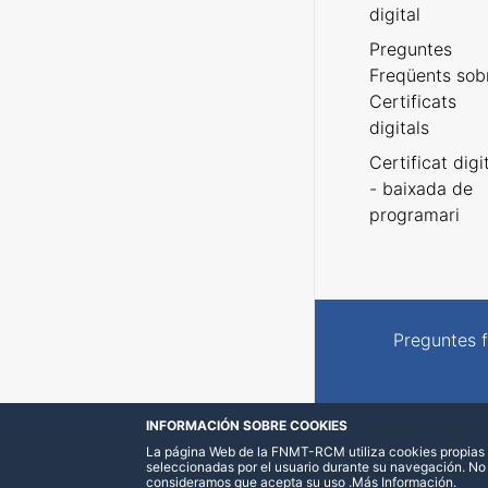
digital
Preguntes
Freqüents sob
Certificats
digitals
Certificat digi
- baixada de
programari
Preguntes 
INFORMACIÓN SOBRE COOKIES
La página Web de la FNMT-RCM utiliza cookies propias y
seleccionadas por el usuario durante su navegación. No
consideramos que acepta su uso
.
Más Información
.