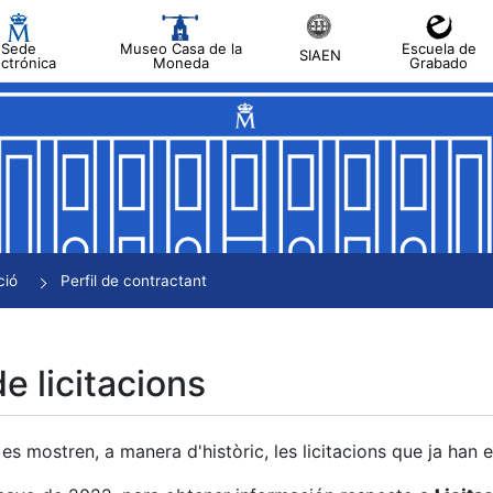
Sede
Museo Casa de la
Escuela de
SIAEN
ectrónica
Moneda
Grabado
a
a
a
a
ció
Perfil de contractant
a
de licitacions
es mostren, a manera d'històric, les licitacions que ja han 