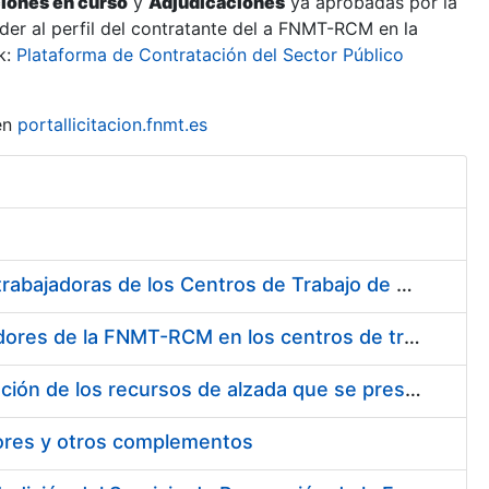
ciones en curso
y
Adjudicaciones
ya aprobadas por la
er al perfil del contratante del a FNMT-RCM en la
k:
Plataforma de Contratación del Sector Público
en
portallicitacion.fnmt.es
Suministro de Protectores Auditivos a medida para las personas trabajadoras de los Centros de Trabajo de Madrid y Burgos
Suministro de gafas graduadas antiproyecciones para los trabajadores de la FNMT-RCM en los centros de trabajo de Madrid y Burgos
Servicios de una empresa externa para el asesoramiento y resolución de los recursos de alzada que se presentan relacionados con procesos de selección para la FNMT-RCM
tores y otros complementos