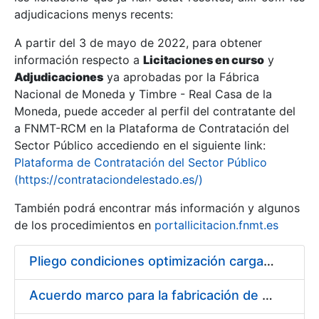
adjudicacions menys recents:
Mostra/Amaga
A partir del 3 de mayo de 2022, para obtener
información respecto a
Licitaciones en curso
y
Mostra/Amaga
Adjudicaciones
ya aprobadas por la Fábrica
Mostra/Amaga
Nacional de Moneda y Timbre - Real Casa de la
Moneda, puede acceder al perfil del contratante del
a FNMT-RCM en la Plataforma de Contratación del
Sector Público accediendo en el siguiente link:
Plataforma de Contratación del Sector Público
(https://contrataciondelestado.es/)
También podrá encontrar más información y algunos
de los procedimientos en
portallicitacion.fnmt.es
Pliego condiciones optimización cargas compras firmado
Mostra/Amaga
Acuerdo marco para la fabricación de piezas