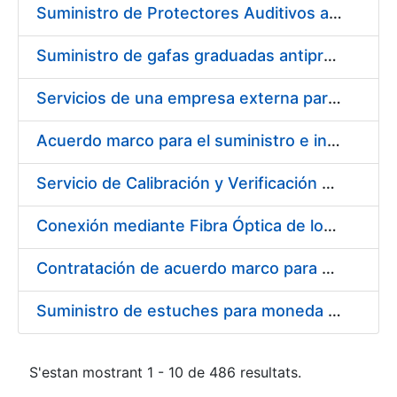
Suministro de Protectores Auditivos a medida para las personas trabajadoras de los Centros de Trabajo de Madrid y Burgos
Suministro de gafas graduadas antiproyecciones para los trabajadores de la FNMT-RCM en los centros de trabajo de Madrid y Burgos
Servicios de una empresa externa para el asesoramiento y resolución de los recursos de alzada que se presentan relacionados con procesos de selección para la FNMT-RCM
Acuerdo marco para el suministro e instalación de persianas, estores y otros complementos
Servicio de Calibración y Verificación Externa de los Equipos de Medición del Servicio de Prevención de la FNMT-RCM
Conexión mediante Fibra Óptica de los Centros de Proceso de Datos (CPDs) de las sedes de la FNMT-RCM de Burgos y Madrid
Contratación de acuerdo marco para el Suministro de Material de Electricidad para la Fábrica Nacional de Moneda y Timbre-Real Casa de la Moneda en su centro de trabajo de Burgos
Suministro de estuches para moneda de 30 €
S'estan mostrant 1 - 10 de 486 resultats.