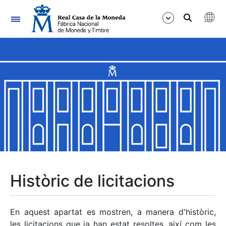
Navegació
Mostra/Amaga
Mostra/Amaga
Mostra/Amaga
Mostra/Amaga
Mostra/Amaga
Històric de licitacions
Mostra/Amaga
En aquest apartat es mostren, a manera d'històric,
les licitacions que ja han estat resoltes, així com les