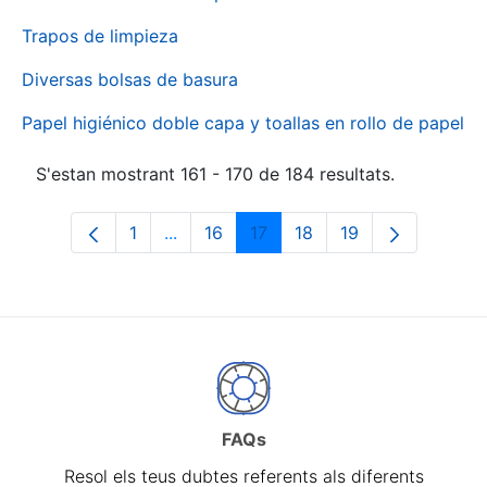
Trapos de limpieza
Diversas bolsas de basura
Papel higiénico doble capa y toallas en rollo de papel
S'estan mostrant 161 - 170 de 184 resultats.
1
...
16
17
18
19
Pàgina
Pàgines intermèdies Utilitzeu TAB per 
Pàgina
Pàgina
Pàgina
Pàgina
FAQs
Resol els teus dubtes referents als diferents