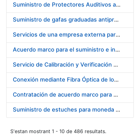
Suministro de Protectores Auditivos a medida para las personas trabajadoras de los Centros de Trabajo de Madrid y Burgos
Suministro de gafas graduadas antiproyecciones para los trabajadores de la FNMT-RCM en los centros de trabajo de Madrid y Burgos
Servicios de una empresa externa para el asesoramiento y resolución de los recursos de alzada que se presentan relacionados con procesos de selección para la FNMT-RCM
Acuerdo marco para el suministro e instalación de persianas, estores y otros complementos
Servicio de Calibración y Verificación Externa de los Equipos de Medición del Servicio de Prevención de la FNMT-RCM
Conexión mediante Fibra Óptica de los Centros de Proceso de Datos (CPDs) de las sedes de la FNMT-RCM de Burgos y Madrid
Contratación de acuerdo marco para el Suministro de Material de Electricidad para la Fábrica Nacional de Moneda y Timbre-Real Casa de la Moneda en su centro de trabajo de Burgos
Suministro de estuches para moneda de 30 €
S'estan mostrant 1 - 10 de 486 resultats.