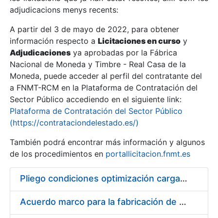
adjudicacions menys recents:
Mostra/Amaga
A partir del 3 de mayo de 2022, para obtener
información respecto a
Licitaciones en curso
y
Mostra/Amaga
Adjudicaciones
ya aprobadas por la Fábrica
Mostra/Amaga
Nacional de Moneda y Timbre - Real Casa de la
Moneda, puede acceder al perfil del contratante del
a FNMT-RCM en la Plataforma de Contratación del
Sector Público accediendo en el siguiente link:
Plataforma de Contratación del Sector Público
(https://contrataciondelestado.es/)
También podrá encontrar más información y algunos
de los procedimientos en
portallicitacion.fnmt.es
Pliego condiciones optimización cargas compras firmado
Mostra/Amaga
Acuerdo marco para la fabricación de piezas