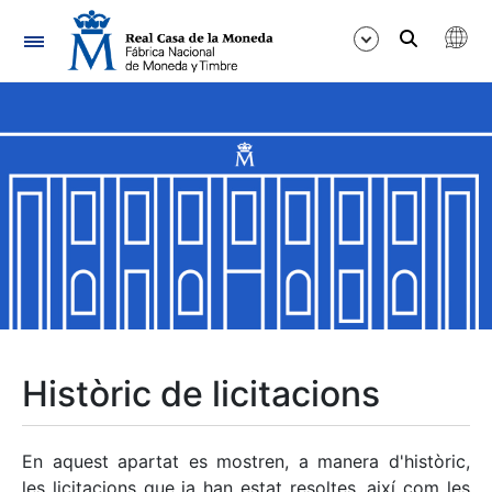
Navegació
Mostra/Amaga
Mostra/Amaga
Mostra/Amaga
Mostra/Amaga
Mostra/Amaga
Històric de licitacions
Mostra/Amaga
En aquest apartat es mostren, a manera d'històric,
les licitacions que ja han estat resoltes, així com les