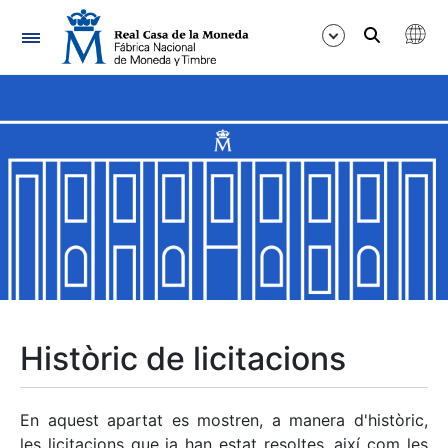
Navegació
Mostra/Amaga
Mostra/Amaga
Mostra/Amaga
Mostra/Amaga
Mostra/Amaga
Històric de licitacions
Mostra/Amaga
En aquest apartat es mostren, a manera d'històric,
les licitacions que ja han estat resoltes, així com les