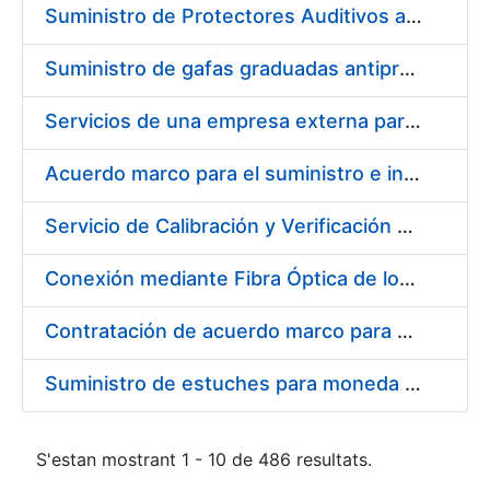
Suministro de Protectores Auditivos a medida para las personas trabajadoras de los Centros de Trabajo de Madrid y Burgos
Suministro de gafas graduadas antiproyecciones para los trabajadores de la FNMT-RCM en los centros de trabajo de Madrid y Burgos
Servicios de una empresa externa para el asesoramiento y resolución de los recursos de alzada que se presentan relacionados con procesos de selección para la FNMT-RCM
Acuerdo marco para el suministro e instalación de persianas, estores y otros complementos
Servicio de Calibración y Verificación Externa de los Equipos de Medición del Servicio de Prevención de la FNMT-RCM
Conexión mediante Fibra Óptica de los Centros de Proceso de Datos (CPDs) de las sedes de la FNMT-RCM de Burgos y Madrid
Contratación de acuerdo marco para el Suministro de Material de Electricidad para la Fábrica Nacional de Moneda y Timbre-Real Casa de la Moneda en su centro de trabajo de Burgos
Suministro de estuches para moneda de 30 €
S'estan mostrant 1 - 10 de 486 resultats.