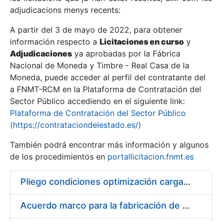
adjudicacions menys recents:
Mostra/Amaga
A partir del 3 de mayo de 2022, para obtener
información respecto a
Licitaciones en curso
y
Mostra/Amaga
Adjudicaciones
ya aprobadas por la Fábrica
Mostra/Amaga
Nacional de Moneda y Timbre - Real Casa de la
Moneda, puede acceder al perfil del contratante del
a FNMT-RCM en la Plataforma de Contratación del
Sector Público accediendo en el siguiente link:
Plataforma de Contratación del Sector Público
(https://contrataciondelestado.es/)
También podrá encontrar más información y algunos
de los procedimientos en
portallicitacion.fnmt.es
Pliego condiciones optimización cargas compras firmado
Mostra/Amaga
Acuerdo marco para la fabricación de piezas