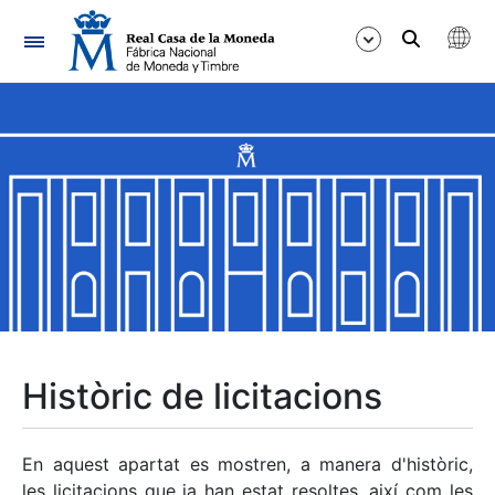
Navegació
Mostra/Amaga
Mostra/Amaga
Mostra/Amaga
Mostra/Amaga
Mostra/Amaga
Històric de licitacions
Mostra/Amaga
En aquest apartat es mostren, a manera d'històric,
les licitacions que ja han estat resoltes, així com les