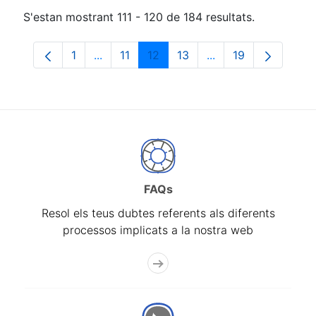
S'estan mostrant 111 - 120 de 184 resultats.
1
...
11
12
13
...
19
Pàgina
Pàgines intermèdies Utilitzeu TAB per na
Pàgina
Pàgina
Pàgina
Pàgines intermèdies
Pàgina
FAQs
Resol els teus dubtes referents als diferents
processos implicats a la nostra web