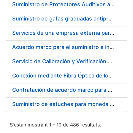
Suministro de Protectores Auditivos a medida para las personas trabajadoras de los Centros de Trabajo de Madrid y Burgos
Suministro de gafas graduadas antiproyecciones para los trabajadores de la FNMT-RCM en los centros de trabajo de Madrid y Burgos
Servicios de una empresa externa para el asesoramiento y resolución de los recursos de alzada que se presentan relacionados con procesos de selección para la FNMT-RCM
Acuerdo marco para el suministro e instalación de persianas, estores y otros complementos
Servicio de Calibración y Verificación Externa de los Equipos de Medición del Servicio de Prevención de la FNMT-RCM
Conexión mediante Fibra Óptica de los Centros de Proceso de Datos (CPDs) de las sedes de la FNMT-RCM de Burgos y Madrid
Contratación de acuerdo marco para el Suministro de Material de Electricidad para la Fábrica Nacional de Moneda y Timbre-Real Casa de la Moneda en su centro de trabajo de Burgos
Suministro de estuches para moneda de 30 €
S'estan mostrant 1 - 10 de 486 resultats.