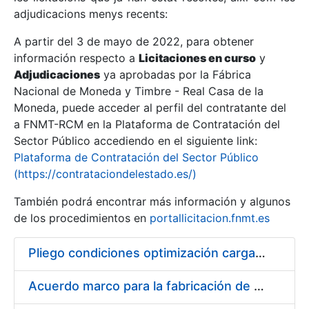
adjudicacions menys recents:
Mostra/Amaga
A partir del 3 de mayo de 2022, para obtener
información respecto a
Licitaciones en curso
y
Mostra/Amaga
Adjudicaciones
ya aprobadas por la Fábrica
Mostra/Amaga
Nacional de Moneda y Timbre - Real Casa de la
Moneda, puede acceder al perfil del contratante del
a FNMT-RCM en la Plataforma de Contratación del
Sector Público accediendo en el siguiente link:
Plataforma de Contratación del Sector Público
(https://contrataciondelestado.es/)
También podrá encontrar más información y algunos
de los procedimientos en
portallicitacion.fnmt.es
Pliego condiciones optimización cargas compras firmado
Mostra/Amaga
Acuerdo marco para la fabricación de piezas