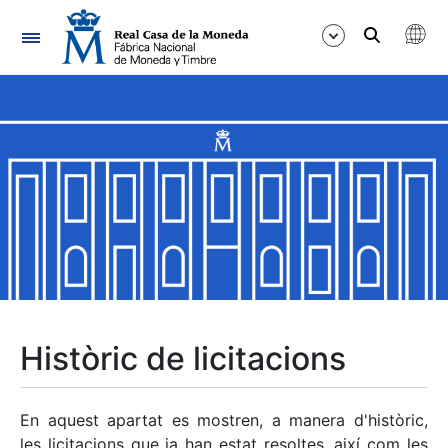
Navegació
Mostra/Amaga
Mostra/Amaga
Mostra/Amaga
Mostra/Amaga
Mostra/Amaga
Històric de licitacions
Mostra/Amaga
En aquest apartat es mostren, a manera d'històric,
les licitacions que ja han estat resoltes, així com les