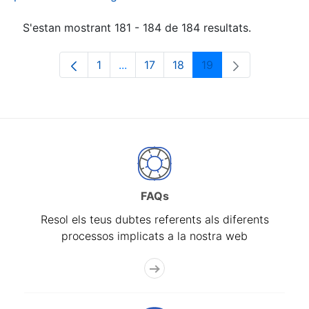
S'estan mostrant 181 - 184 de 184 resultats.
1
...
17
18
19
Pàgina
Pàgines intermèdies Utilitzeu TAB p
Pàgina
Pàgina
Pàgina
FAQs
Resol els teus dubtes referents als diferents
processos implicats a la nostra web