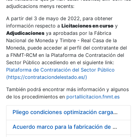
adjudicacions menys recents:
Mostra/Amaga
A partir del 3 de mayo de 2022, para obtener
información respecto a
Licitaciones en curso
y
Mostra/Amaga
Adjudicaciones
ya aprobadas por la Fábrica
Mostra/Amaga
Nacional de Moneda y Timbre - Real Casa de la
Moneda, puede acceder al perfil del contratante del
a FNMT-RCM en la Plataforma de Contratación del
Sector Público accediendo en el siguiente link:
Plataforma de Contratación del Sector Público
(https://contrataciondelestado.es/)
También podrá encontrar más información y algunos
de los procedimientos en
portallicitacion.fnmt.es
Pliego condiciones optimización cargas compras firmado
Mostra/Amaga
Acuerdo marco para la fabricación de piezas