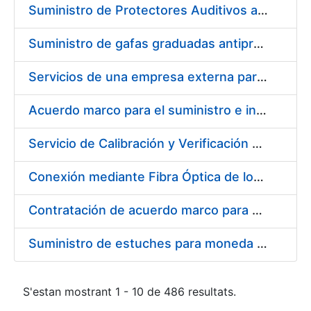
Suministro de Protectores Auditivos a medida para las personas trabajadoras de los Centros de Trabajo de Madrid y Burgos
Suministro de gafas graduadas antiproyecciones para los trabajadores de la FNMT-RCM en los centros de trabajo de Madrid y Burgos
Servicios de una empresa externa para el asesoramiento y resolución de los recursos de alzada que se presentan relacionados con procesos de selección para la FNMT-RCM
Acuerdo marco para el suministro e instalación de persianas, estores y otros complementos
Servicio de Calibración y Verificación Externa de los Equipos de Medición del Servicio de Prevención de la FNMT-RCM
Conexión mediante Fibra Óptica de los Centros de Proceso de Datos (CPDs) de las sedes de la FNMT-RCM de Burgos y Madrid
Contratación de acuerdo marco para el Suministro de Material de Electricidad para la Fábrica Nacional de Moneda y Timbre-Real Casa de la Moneda en su centro de trabajo de Burgos
Suministro de estuches para moneda de 30 €
S'estan mostrant 1 - 10 de 486 resultats.