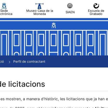
Sede
Museo Casa de la
Escuela de
SIAEN
ectrónica
Moneda
Grabado
a
a
a
a
ció
Perfil de contractant
a
de licitacions
es mostren, a manera d'històric, les licitacions que ja han 