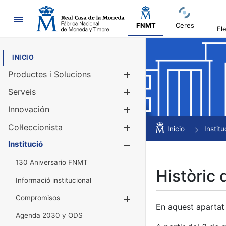
Navegació
FNMT
Ceres
El
INICIO
Productes i Solucions
Mostra/Amag
Serveis
Mostra/Amag
Innovación
Mostra/Amag
Col·leccionista
Mostra/Amag
Inicio
Institu
Institució
Mostra/Amag
130 Aniversario FNMT
Històric 
Informació institucional
Compromisos
Mostra/Amaga
En aquest apartat 
Agenda 2030 y ODS