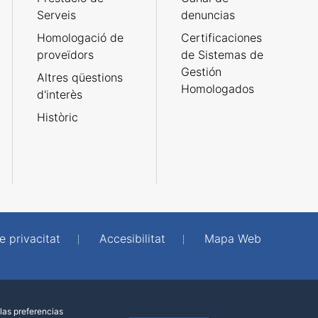
Serveis
denuncias
Homologació de
Certificaciones
proveïdors
de Sistemas de
Gestión
Altres qüestions
Homologados
d'interès
Històric
e privacitat
Accesibilitat
Mapa Web
las preferencias