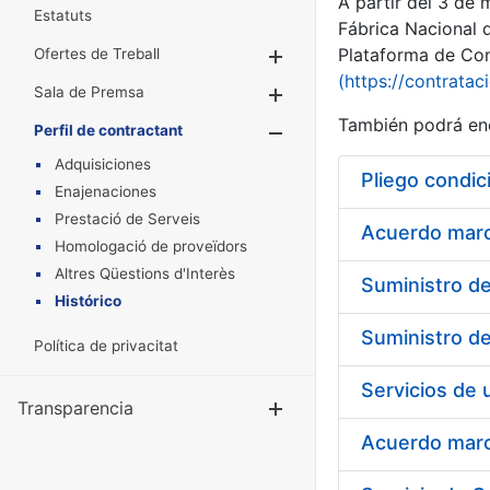
A partir del 3 de
Estatuts
Fábrica Nacional 
Plataforma de Cont
Ofertes de Treball
Mostra/Amaga
(https://contratac
Sala de Premsa
Mostra/Amaga
También podrá enc
Perfil de contractant
Mostra/Amaga
Adquisiciones
Pliego condic
Enajenaciones
Prestació de Serveis
Acuerdo marco
Homologació de proveïdors
Altres Qüestions d'Interès
Histórico
Política de privacitat
Transparencia
Mostra/Amag
Acuerdo marco