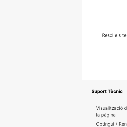
Resol els t
Suport Tècnic
Visualització 
la pàgina
Obtingui / Ren