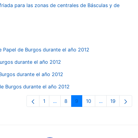
friada para las zonas de centrales de Básculas y de
e Papel de Burgos durante el año 2012
 Burgos durante el año 2012
 Burgos durante el año 2012
 de Burgos durante el año 2012
1
...
8
9
10
...
19
Pàgina
Pàgines intermèdies Utilitzeu TAB p
Pàgina
Pàgina
Pàgina
Pàgines intermè
Pàgina