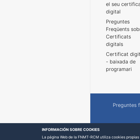
el seu certific
digital
Preguntes
Freqüents sob
Certificats
digitals
Certificat digi
- baixada de
programari
Preguntes 
INFORMACIÓN SOBRE COOKIES
La página Web de la FNMT-RCM utiliza cookies propias y