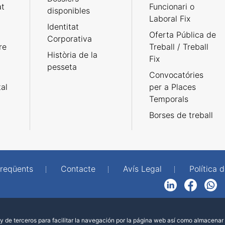
at
Funcionari o
disponibles
Laboral Fix
Identitat
Oferta Pública de
Corporativa
re
Treball / Treball
Història de la
Fix
pesseta
Convocatóries
tal
per a Places
Temporals
Borses de treball
freqüents
Contacte
Avís Legal
Política d
LinkedIn
Facebook
WhatsApp
 de terceros para facilitar la navegación por la página web así como almacenar 