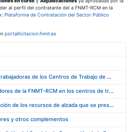
ciones en curso
y
Adjudicaciones
ya aprobadas por la
er al perfil del contratante del a FNMT-RCM en la
k:
Plataforma de Contratación del Sector Público
en
portallicitacion.fnmt.es
Suministro de Protectores Auditivos a medida para las personas trabajadoras de los Centros de Trabajo de Madrid y Burgos
Suministro de gafas graduadas antiproyecciones para los trabajadores de la FNMT-RCM en los centros de trabajo de Madrid y Burgos
Servicios de una empresa externa para el asesoramiento y resolución de los recursos de alzada que se presentan relacionados con procesos de selección para la FNMT-RCM
tores y otros complementos