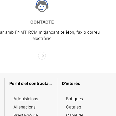
CONTACTE
ar amb FNMT-RCM mitjançant telèfon, fax o correu
electrònic
Perfil d'el contractant
D'interès
Adquisicions
Botigues
Alienacions
Catàleg
Prestació de
Canal de