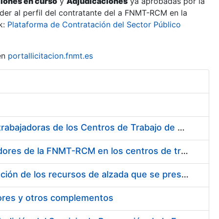
ciones en curso
y
Adjudicaciones
ya aprobadas por la
er al perfil del contratante del a FNMT-RCM en la
k:
Plataforma de Contratación del Sector Público
en
portallicitacion.fnmt.es
Suministro de Protectores Auditivos a medida para las personas trabajadoras de los Centros de Trabajo de Madrid y Burgos
Suministro de gafas graduadas antiproyecciones para los trabajadores de la FNMT-RCM en los centros de trabajo de Madrid y Burgos
Servicios de una empresa externa para el asesoramiento y resolución de los recursos de alzada que se presentan relacionados con procesos de selección para la FNMT-RCM
tores y otros complementos