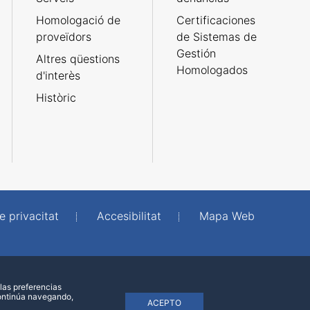
Homologació de
Certificaciones
proveïdors
de Sistemas de
Gestión
Altres qüestions
Homologados
d'interès
Històric
e privacitat
Accesibilitat
Mapa Web
las preferencias
continúa navegando,
ACEPTO