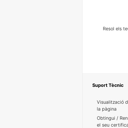
Resol els t
Suport Tècnic
Visualització 
la pàgina
Obtingui / Ren
el seu certific