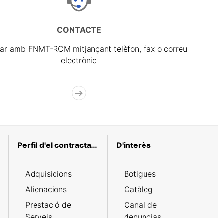
CONTACTE
ar amb FNMT-RCM mitjançant telèfon, fax o correu
electrònic
Perfil d'el contractant
D'interès
Adquisicions
Botigues
Alienacions
Catàleg
Prestació de
Canal de
Serveis
denuncias