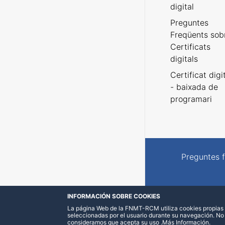
digital
Preguntes
Freqüents sob
Certificats
digitals
Certificat digi
- baixada de
programari
Preguntes 
INFORMACIÓN SOBRE COOKIES
La página Web de la FNMT-RCM utiliza cookies propias y
seleccionadas por el usuario durante su navegación. No
consideramos que acepta su uso
.
Más Información
.