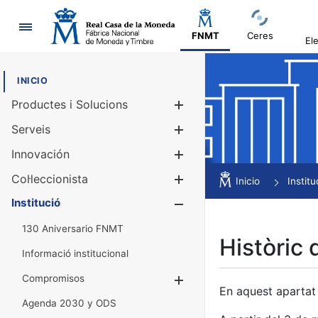
Navegació
FNMT
Ceres
El
INICIO
Productes i Solucions
Mostra/Amag
Serveis
Mostra/Amag
Innovación
Mostra/Amag
Col·leccionista
Mostra/Amag
Inicio
Institu
Institució
Mostra/Amag
130 Aniversario FNMT
Històric 
Informació institucional
Compromisos
Mostra/Amaga
En aquest apartat 
Agenda 2030 y ODS