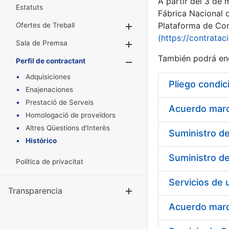
A partir del 3 de
Estatuts
Fábrica Nacional 
Plataforma de Cont
Ofertes de Treball
Mostra/Amaga
(https://contratac
Sala de Premsa
Mostra/Amaga
También podrá enc
Perfil de contractant
Mostra/Amaga
Adquisiciones
Pliego condic
Enajenaciones
Prestació de Serveis
Acuerdo marco
Homologació de proveïdors
Altres Qüestions d'Interès
Histórico
Política de privacitat
Transparencia
Mostra/Amag
Acuerdo marco