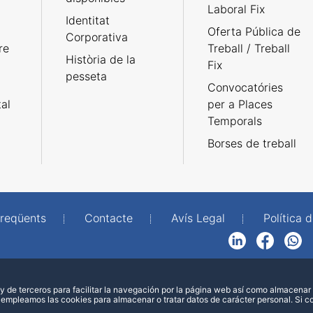
Laboral Fix
Identitat
Oferta Pública de
Corporativa
re
Treball / Treball
Història de la
Fix
pesseta
Convocatóries
tal
per a Places
Temporals
Borses de treball
freqüents
Contacte
Avís Legal
Política d
LinkedIn
Facebook
WhatsApp
 de terceros para facilitar la navegación por la página web así como almacenar 
 empleamos las cookies para almacenar o tratar datos de carácter personal. Si 