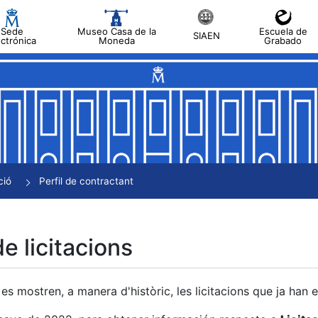
Sede
Museo Casa de la
Escuela de
SIAEN
ectrónica
Moneda
Grabado
a
a
a
a
ció
Perfil de contractant
a
de licitacions
es mostren, a manera d'històric, les licitacions que ja han 