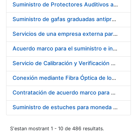
Suministro de Protectores Auditivos a medida para las personas trabajadoras de los Centros de Trabajo de Madrid y Burgos
Suministro de gafas graduadas antiproyecciones para los trabajadores de la FNMT-RCM en los centros de trabajo de Madrid y Burgos
Servicios de una empresa externa para el asesoramiento y resolución de los recursos de alzada que se presentan relacionados con procesos de selección para la FNMT-RCM
Acuerdo marco para el suministro e instalación de persianas, estores y otros complementos
Servicio de Calibración y Verificación Externa de los Equipos de Medición del Servicio de Prevención de la FNMT-RCM
Conexión mediante Fibra Óptica de los Centros de Proceso de Datos (CPDs) de las sedes de la FNMT-RCM de Burgos y Madrid
Contratación de acuerdo marco para el Suministro de Material de Electricidad para la Fábrica Nacional de Moneda y Timbre-Real Casa de la Moneda en su centro de trabajo de Burgos
Suministro de estuches para moneda de 30 €
S'estan mostrant 1 - 10 de 486 resultats.