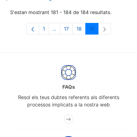
S'estan mostrant 181 - 184 de 184 resultats.
1
...
17
18
19
Pàgina
Pàgines intermèdies Utilitzeu TAB p
Pàgina
Pàgina
Pàgina
FAQs
Resol els teus dubtes referents als diferents
processos implicats a la nostra web