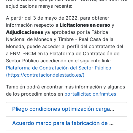
adjudicacions menys recents:
Mostra/Amaga
A partir del 3 de mayo de 2022, para obtener
información respecto a
Licitaciones en curso
y
Mostra/Amaga
Adjudicaciones
ya aprobadas por la Fábrica
Mostra/Amaga
Nacional de Moneda y Timbre - Real Casa de la
Moneda, puede acceder al perfil del contratante del
a FNMT-RCM en la Plataforma de Contratación del
Sector Público accediendo en el siguiente link:
Plataforma de Contratación del Sector Público
(https://contrataciondelestado.es/)
También podrá encontrar más información y algunos
de los procedimientos en
portallicitacion.fnmt.es
Pliego condiciones optimización cargas compras firmado
Mostra/Amaga
Acuerdo marco para la fabricación de piezas