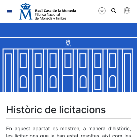
Navegació
Mostra/Amaga
Mostra/Amaga
Mostra/Amaga
Mostra/Amaga
Mostra/Amaga
Històric de licitacions
Mostra/Amaga
En aquest apartat es mostren, a manera d'històric,
les licitacions que ja han estat resoltes, així com les