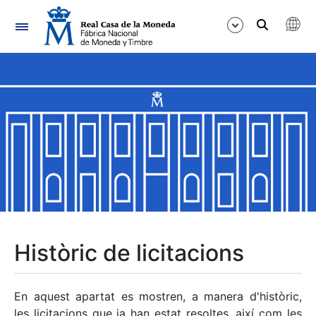
Navegació
Mostra/Amaga
Mostra/Amaga
Mostra/Amaga
Mostra/Amaga
Mostra/Amaga
Històric de licitacions
Mostra/Amaga
En aquest apartat es mostren, a manera d'històric,
les licitacions que ja han estat resoltes, així com les