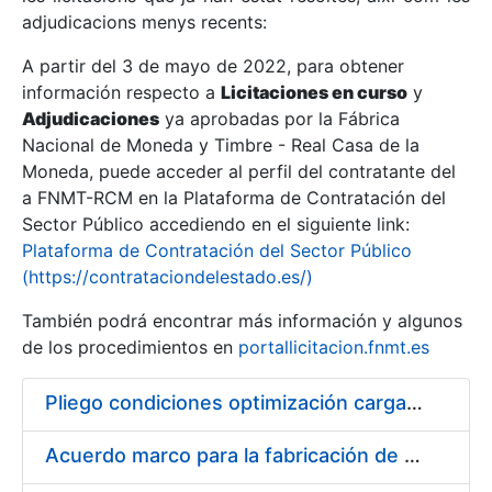
adjudicacions menys recents:
Mostra/Amaga
A partir del 3 de mayo de 2022, para obtener
información respecto a
Licitaciones en curso
y
Mostra/Amaga
Adjudicaciones
ya aprobadas por la Fábrica
Mostra/Amaga
Nacional de Moneda y Timbre - Real Casa de la
Moneda, puede acceder al perfil del contratante del
a FNMT-RCM en la Plataforma de Contratación del
Sector Público accediendo en el siguiente link:
Plataforma de Contratación del Sector Público
(https://contrataciondelestado.es/)
También podrá encontrar más información y algunos
de los procedimientos en
portallicitacion.fnmt.es
Pliego condiciones optimización cargas compras firmado
Mostra/Amaga
Acuerdo marco para la fabricación de piezas