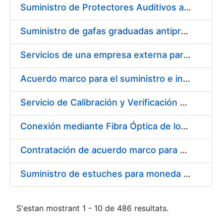
Suministro de Protectores Auditivos a medida para las personas trabajadoras de los Centros de Trabajo de Madrid y Burgos
Suministro de gafas graduadas antiproyecciones para los trabajadores de la FNMT-RCM en los centros de trabajo de Madrid y Burgos
Servicios de una empresa externa para el asesoramiento y resolución de los recursos de alzada que se presentan relacionados con procesos de selección para la FNMT-RCM
Acuerdo marco para el suministro e instalación de persianas, estores y otros complementos
Servicio de Calibración y Verificación Externa de los Equipos de Medición del Servicio de Prevención de la FNMT-RCM
Conexión mediante Fibra Óptica de los Centros de Proceso de Datos (CPDs) de las sedes de la FNMT-RCM de Burgos y Madrid
Contratación de acuerdo marco para el Suministro de Material de Electricidad para la Fábrica Nacional de Moneda y Timbre-Real Casa de la Moneda en su centro de trabajo de Burgos
Suministro de estuches para moneda de 30 €
S'estan mostrant 1 - 10 de 486 resultats.