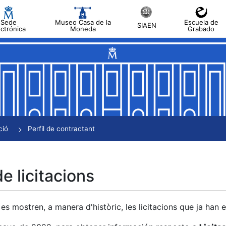
Sede
Museo Casa de la
Escuela de
SIAEN
ectrónica
Moneda
Grabado
a
a
a
a
ció
Perfil de contractant
a
de licitacions
es mostren, a manera d'històric, les licitacions que ja han 