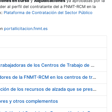
ciones en curso
y
Adjudicaciones
ya aprobadas por la
er al perfil del contratante del a FNMT-RCM en la
k:
Plataforma de Contratación del Sector Público
en
portallicitacion.fnmt.es
Suministro de Protectores Auditivos a medida para las personas trabajadoras de los Centros de Trabajo de Madrid y Burgos
Suministro de gafas graduadas antiproyecciones para los trabajadores de la FNMT-RCM en los centros de trabajo de Madrid y Burgos
Servicios de una empresa externa para el asesoramiento y resolución de los recursos de alzada que se presentan relacionados con procesos de selección para la FNMT-RCM
tores y otros complementos