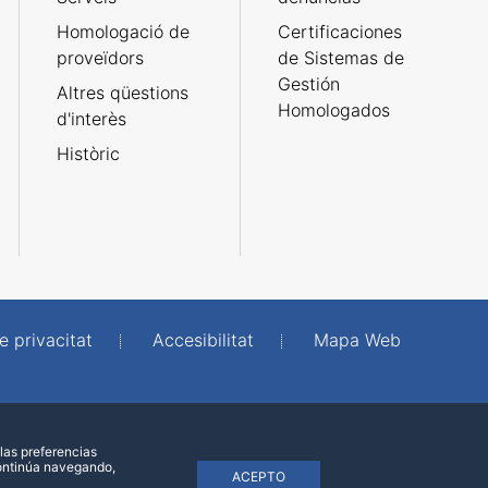
Homologació de
Certificaciones
proveïdors
de Sistemas de
Gestión
Altres qüestions
Homologados
d'interès
Històric
e privacitat
Accesibilitat
Mapa Web
las preferencias
continúa navegando,
ACEPTO