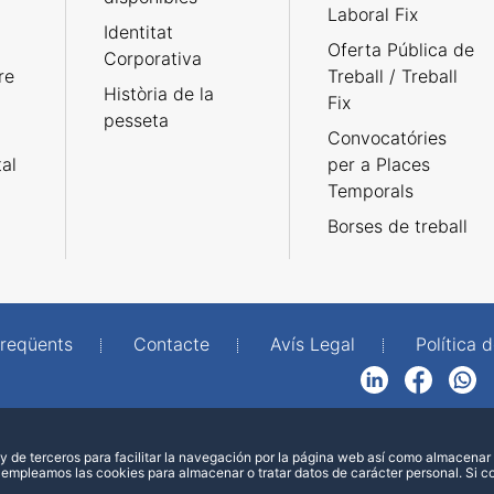
Laboral Fix
Identitat
Oferta Pública de
Corporativa
re
Treball / Treball
Història de la
Fix
pesseta
Convocatóries
tal
per a Places
Temporals
Borses de treball
freqüents
Contacte
Avís Legal
Política d
LinkedIn
Facebook
WhatsApp
 de terceros para facilitar la navegación por la página web así como almacenar 
 empleamos las cookies para almacenar o tratar datos de carácter personal. Si 