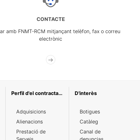
CONTACTE
ar amb FNMT-RCM mitjançant telèfon, fax o correu
electrònic
Perfil d'el contractant
D'interès
Adquisicions
Botigues
Alienacions
Catàleg
Prestació de
Canal de
Serveis
denuncias