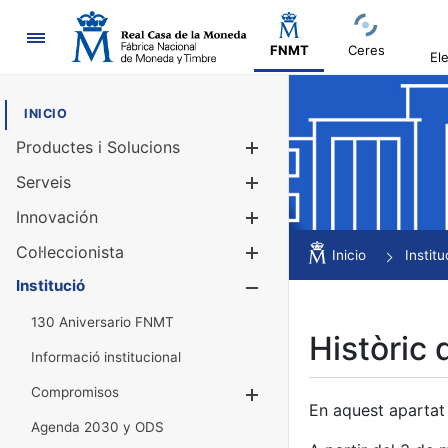
Navegació
FNMT
Ceres
El
INICIO
Productes i Solucions
Mostra/Amag
Serveis
Mostra/Amag
Innovación
Mostra/Amag
Col·leccionista
Mostra/Amag
Inicio
Institu
Institució
Mostra/Amag
130 Aniversario FNMT
Històric 
Informació institucional
Compromisos
Mostra/Amaga
En aquest apartat 
Agenda 2030 y ODS