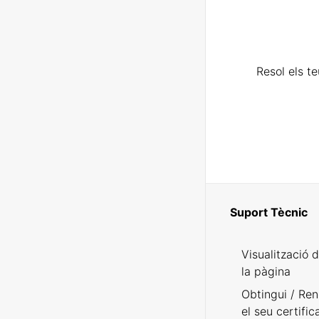
Resol els t
Suport Tècnic
Visualització 
la pàgina
Obtingui / Ren
el seu certific