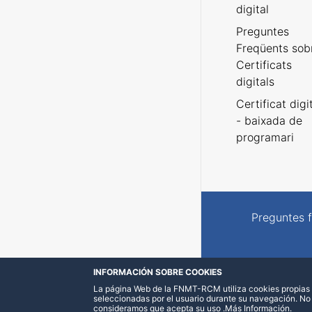
digital
Preguntes
Freqüents sob
Certificats
digitals
Certificat digi
- baixada de
programari
Preguntes 
INFORMACIÓN SOBRE COOKIES
La página Web de la FNMT-RCM utiliza cookies propias y
seleccionadas por el usuario durante su navegación. No
consideramos que acepta su uso
.
Más Información
.