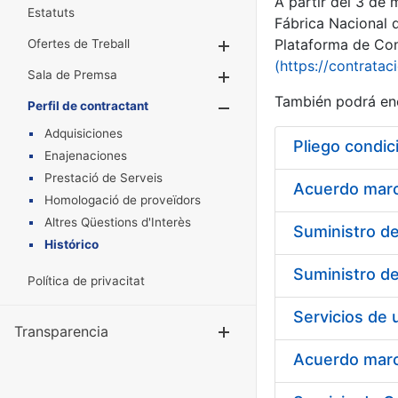
A partir del 3 de
Estatuts
Fábrica Nacional 
Plataforma de Cont
Ofertes de Treball
Mostra/Amaga
(https://contratac
Sala de Premsa
Mostra/Amaga
También podrá enc
Perfil de contractant
Mostra/Amaga
Adquisiciones
Pliego condic
Enajenaciones
Prestació de Serveis
Acuerdo marco
Homologació de proveïdors
Altres Qüestions d'Interès
Histórico
Política de privacitat
Transparencia
Mostra/Amag
Acuerdo marco