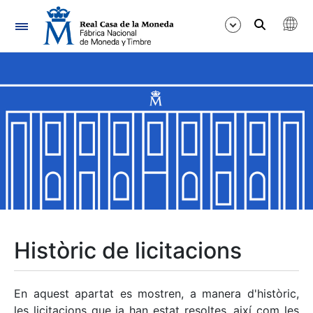
Navegació
Mostra/Amaga
Mostra/Amaga
Mostra/Amaga
Mostra/Amaga
Mostra/Amaga
Històric de licitacions
Mostra/Amaga
En aquest apartat es mostren, a manera d'històric,
les licitacions que ja han estat resoltes, així com les