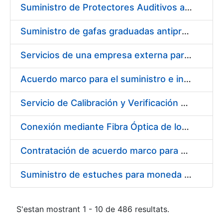
Suministro de Protectores Auditivos a medida para las personas trabajadoras de los Centros de Trabajo de Madrid y Burgos
Suministro de gafas graduadas antiproyecciones para los trabajadores de la FNMT-RCM en los centros de trabajo de Madrid y Burgos
Servicios de una empresa externa para el asesoramiento y resolución de los recursos de alzada que se presentan relacionados con procesos de selección para la FNMT-RCM
Acuerdo marco para el suministro e instalación de persianas, estores y otros complementos
Servicio de Calibración y Verificación Externa de los Equipos de Medición del Servicio de Prevención de la FNMT-RCM
Conexión mediante Fibra Óptica de los Centros de Proceso de Datos (CPDs) de las sedes de la FNMT-RCM de Burgos y Madrid
Contratación de acuerdo marco para el Suministro de Material de Electricidad para la Fábrica Nacional de Moneda y Timbre-Real Casa de la Moneda en su centro de trabajo de Burgos
Suministro de estuches para moneda de 30 €
S'estan mostrant 1 - 10 de 486 resultats.