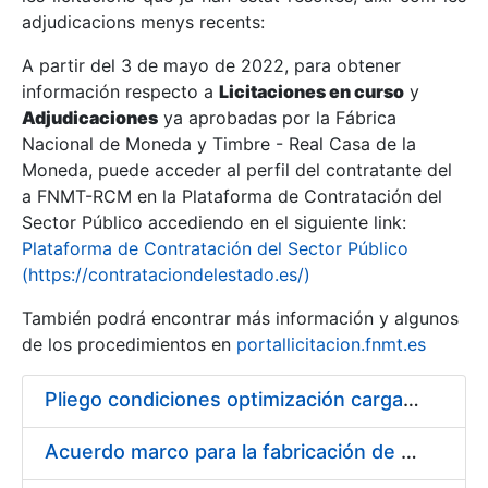
adjudicacions menys recents:
Mostra/Amaga
A partir del 3 de mayo de 2022, para obtener
información respecto a
Licitaciones en curso
y
Mostra/Amaga
Adjudicaciones
ya aprobadas por la Fábrica
Mostra/Amaga
Nacional de Moneda y Timbre - Real Casa de la
Moneda, puede acceder al perfil del contratante del
a FNMT-RCM en la Plataforma de Contratación del
Sector Público accediendo en el siguiente link:
Plataforma de Contratación del Sector Público
(https://contrataciondelestado.es/)
También podrá encontrar más información y algunos
de los procedimientos en
portallicitacion.fnmt.es
Pliego condiciones optimización cargas compras firmado
Mostra/Amaga
Acuerdo marco para la fabricación de piezas