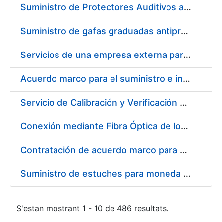
Suministro de Protectores Auditivos a medida para las personas trabajadoras de los Centros de Trabajo de Madrid y Burgos
Suministro de gafas graduadas antiproyecciones para los trabajadores de la FNMT-RCM en los centros de trabajo de Madrid y Burgos
Servicios de una empresa externa para el asesoramiento y resolución de los recursos de alzada que se presentan relacionados con procesos de selección para la FNMT-RCM
Acuerdo marco para el suministro e instalación de persianas, estores y otros complementos
Servicio de Calibración y Verificación Externa de los Equipos de Medición del Servicio de Prevención de la FNMT-RCM
Conexión mediante Fibra Óptica de los Centros de Proceso de Datos (CPDs) de las sedes de la FNMT-RCM de Burgos y Madrid
Contratación de acuerdo marco para el Suministro de Material de Electricidad para la Fábrica Nacional de Moneda y Timbre-Real Casa de la Moneda en su centro de trabajo de Burgos
Suministro de estuches para moneda de 30 €
S'estan mostrant 1 - 10 de 486 resultats.