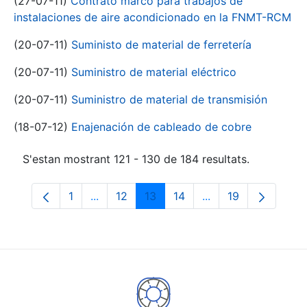
(27-07-11)
Contrato marco para trabajos de
instalaciones de aire acondicionado en la FNMT-RCM
(20-07-11)
Suministo de material de ferretería
(20-07-11)
Suministro de material eléctrico
(20-07-11)
Suministro de material de transmisión
(18-07-12)
Enajenación de cableado de cobre
S'estan mostrant 121 - 130 de 184 resultats.
1
...
12
13
14
...
19
Pàgina
Pàgines intermèdies Utilitzeu TAB per na
Pàgina
Pàgina
Pàgina
Pàgines intermèdies
Pàgina