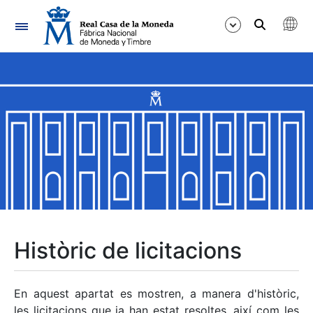
Navegació
Mostra/Amaga
Mostra/Amaga
Mostra/Amaga
Mostra/Amaga
Mostra/Amaga
Històric de licitacions
Mostra/Amaga
En aquest apartat es mostren, a manera d'històric,
les licitacions que ja han estat resoltes, així com les