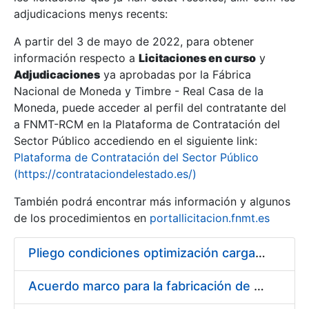
adjudicacions menys recents:
Mostra/Amaga
A partir del 3 de mayo de 2022, para obtener
información respecto a
Licitaciones en curso
y
Mostra/Amaga
Adjudicaciones
ya aprobadas por la Fábrica
Mostra/Amaga
Nacional de Moneda y Timbre - Real Casa de la
Moneda, puede acceder al perfil del contratante del
a FNMT-RCM en la Plataforma de Contratación del
Sector Público accediendo en el siguiente link:
Plataforma de Contratación del Sector Público
(https://contrataciondelestado.es/)
También podrá encontrar más información y algunos
de los procedimientos en
portallicitacion.fnmt.es
Pliego condiciones optimización cargas compras firmado
Mostra/Amaga
Acuerdo marco para la fabricación de piezas