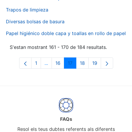
Trapos de limpieza
Diversas bolsas de basura
Papel higiénico doble capa y toallas en rollo de papel
S'estan mostrant 161 - 170 de 184 resultats.
1
...
16
17
18
19
Pàgina
Pàgines intermèdies Utilitzeu TAB per 
Pàgina
Pàgina
Pàgina
Pàgina
FAQs
Resol els teus dubtes referents als diferents