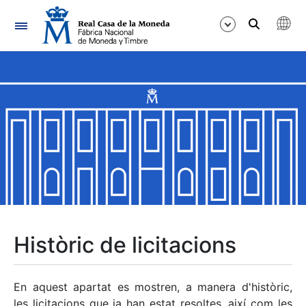
Navegació
Mostra/Amaga
Mostra/Amaga
Mostra/Amaga
Mostra/Amaga
Mostra/Amaga
Històric de licitacions
Mostra/Amaga
En aquest apartat es mostren, a manera d'històric,
les licitacions que ja han estat resoltes, així com les