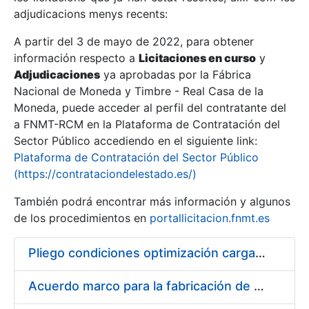
adjudicacions menys recents:
Mostra/Amaga
A partir del 3 de mayo de 2022, para obtener
información respecto a
Licitaciones en curso
y
Mostra/Amaga
Adjudicaciones
ya aprobadas por la Fábrica
Mostra/Amaga
Nacional de Moneda y Timbre - Real Casa de la
Moneda, puede acceder al perfil del contratante del
a FNMT-RCM en la Plataforma de Contratación del
Sector Público accediendo en el siguiente link:
Plataforma de Contratación del Sector Público
(https://contrataciondelestado.es/)
También podrá encontrar más información y algunos
de los procedimientos en
portallicitacion.fnmt.es
Pliego condiciones optimización cargas compras firmado
Mostra/Amaga
Acuerdo marco para la fabricación de piezas