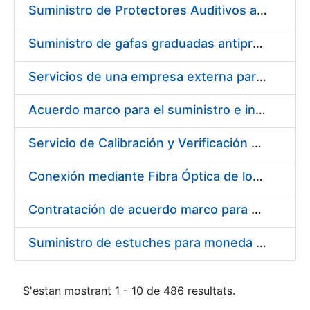
Suministro de Protectores Auditivos a medida para las personas trabajadoras de los Centros de Trabajo de Madrid y Burgos
Suministro de gafas graduadas antiproyecciones para los trabajadores de la FNMT-RCM en los centros de trabajo de Madrid y Burgos
Servicios de una empresa externa para el asesoramiento y resolución de los recursos de alzada que se presentan relacionados con procesos de selección para la FNMT-RCM
Acuerdo marco para el suministro e instalación de persianas, estores y otros complementos
Servicio de Calibración y Verificación Externa de los Equipos de Medición del Servicio de Prevención de la FNMT-RCM
Conexión mediante Fibra Óptica de los Centros de Proceso de Datos (CPDs) de las sedes de la FNMT-RCM de Burgos y Madrid
Contratación de acuerdo marco para el Suministro de Material de Electricidad para la Fábrica Nacional de Moneda y Timbre-Real Casa de la Moneda en su centro de trabajo de Burgos
Suministro de estuches para moneda de 30 €
S'estan mostrant 1 - 10 de 486 resultats.