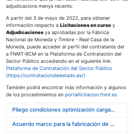
adjudicacions menys recents:
Mostra/Amaga
A partir del 3 de mayo de 2022, para obtener
información respecto a
Licitaciones en curso
y
Mostra/Amaga
Adjudicaciones
ya aprobadas por la Fábrica
Mostra/Amaga
Nacional de Moneda y Timbre - Real Casa de la
Moneda, puede acceder al perfil del contratante del
a FNMT-RCM en la Plataforma de Contratación del
Sector Público accediendo en el siguiente link:
Plataforma de Contratación del Sector Público
(https://contrataciondelestado.es/)
También podrá encontrar más información y algunos
de los procedimientos en
portallicitacion.fnmt.es
Pliego condiciones optimización cargas compras firmado
Mostra/Amaga
Acuerdo marco para la fabricación de piezas