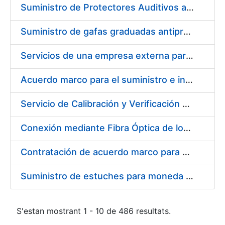
Suministro de Protectores Auditivos a medida para las personas trabajadoras de los Centros de Trabajo de Madrid y Burgos
Suministro de gafas graduadas antiproyecciones para los trabajadores de la FNMT-RCM en los centros de trabajo de Madrid y Burgos
Servicios de una empresa externa para el asesoramiento y resolución de los recursos de alzada que se presentan relacionados con procesos de selección para la FNMT-RCM
Acuerdo marco para el suministro e instalación de persianas, estores y otros complementos
Servicio de Calibración y Verificación Externa de los Equipos de Medición del Servicio de Prevención de la FNMT-RCM
Conexión mediante Fibra Óptica de los Centros de Proceso de Datos (CPDs) de las sedes de la FNMT-RCM de Burgos y Madrid
Contratación de acuerdo marco para el Suministro de Material de Electricidad para la Fábrica Nacional de Moneda y Timbre-Real Casa de la Moneda en su centro de trabajo de Burgos
Suministro de estuches para moneda de 30 €
S'estan mostrant 1 - 10 de 486 resultats.