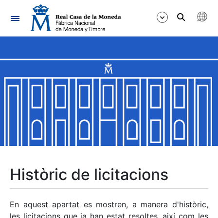
Navegació
Mostra/Amaga
Mostra/Amaga
Mostra/Amaga
Mostra/Amaga
Mostra/Amaga
Històric de licitacions
Mostra/Amaga
En aquest apartat es mostren, a manera d'històric,
les licitacions que ja han estat resoltes, així com les