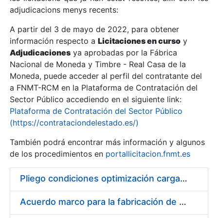
adjudicacions menys recents:
Mostra/Amaga
A partir del 3 de mayo de 2022, para obtener
información respecto a
Licitaciones en curso
y
Mostra/Amaga
Adjudicaciones
ya aprobadas por la Fábrica
Mostra/Amaga
Nacional de Moneda y Timbre - Real Casa de la
Moneda, puede acceder al perfil del contratante del
a FNMT-RCM en la Plataforma de Contratación del
Sector Público accediendo en el siguiente link:
Plataforma de Contratación del Sector Público
(https://contrataciondelestado.es/)
También podrá encontrar más información y algunos
de los procedimientos en
portallicitacion.fnmt.es
Pliego condiciones optimización cargas compras firmado
Mostra/Amaga
Acuerdo marco para la fabricación de piezas