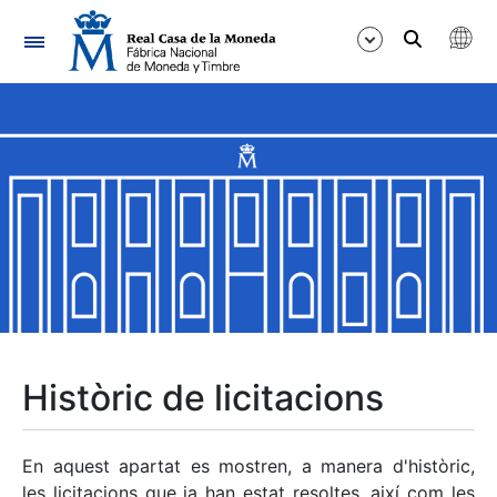
Navegació
Mostra/Amaga
Mostra/Amaga
Mostra/Amaga
Mostra/Amaga
Mostra/Amaga
Històric de licitacions
Mostra/Amaga
En aquest apartat es mostren, a manera d'històric,
les licitacions que ja han estat resoltes, així com les