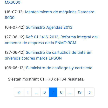
MX6000
(18-07-12)
Mantenimiento de máquinas Datacard
9000
(04-07-12)
Suministro Agendas 2013
(27-06-12)
Ref: 01-1416-2012, Reforma integral del
comedor de empresa de la FNMT-RCM
(27-06-12)
Suministro de cartuchos de tinta en
diversos colores marca EPSON
(06-06-12)
Suministro de catálogos y cartelería
S'estan mostrant 61 - 70 de 184 resultats.
1
...
6
7
8
...
19
Pàgina
Pàgines intermèdies Utilitzeu TAB per n
Pàgina
Pàgina
Pàgina
Pàgines intermèdies 
Pàgina