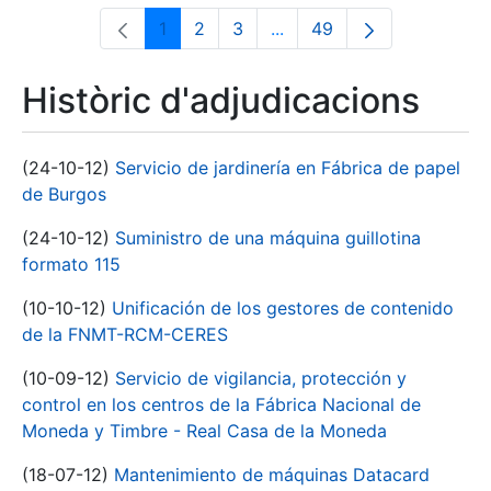
1
2
3
...
49
Pàgina
Pàgina
Pàgina
Pàgines intermèdies Utili
Pàgina
Històric d'adjudicacions
(24-10-12)
Servicio de jardinería en Fábrica de papel
de Burgos
(24-10-12)
Suministro de una máquina guillotina
formato 115
(10-10-12)
Unificación de los gestores de contenido
de la FNMT-RCM-CERES
(10-09-12)
Servicio de vigilancia, protección y
control en los centros de la Fábrica Nacional de
Moneda y Timbre - Real Casa de la Moneda
(18-07-12)
Mantenimiento de máquinas Datacard