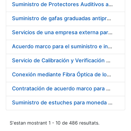
Suministro de Protectores Auditivos a medida para las personas trabajadoras de los Centros de Trabajo de Madrid y Burgos
Suministro de gafas graduadas antiproyecciones para los trabajadores de la FNMT-RCM en los centros de trabajo de Madrid y Burgos
Servicios de una empresa externa para el asesoramiento y resolución de los recursos de alzada que se presentan relacionados con procesos de selección para la FNMT-RCM
Acuerdo marco para el suministro e instalación de persianas, estores y otros complementos
Servicio de Calibración y Verificación Externa de los Equipos de Medición del Servicio de Prevención de la FNMT-RCM
Conexión mediante Fibra Óptica de los Centros de Proceso de Datos (CPDs) de las sedes de la FNMT-RCM de Burgos y Madrid
Contratación de acuerdo marco para el Suministro de Material de Electricidad para la Fábrica Nacional de Moneda y Timbre-Real Casa de la Moneda en su centro de trabajo de Burgos
Suministro de estuches para moneda de 30 €
S'estan mostrant 1 - 10 de 486 resultats.