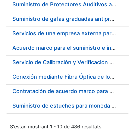
Suministro de Protectores Auditivos a medida para las personas trabajadoras de los Centros de Trabajo de Madrid y Burgos
Suministro de gafas graduadas antiproyecciones para los trabajadores de la FNMT-RCM en los centros de trabajo de Madrid y Burgos
Servicios de una empresa externa para el asesoramiento y resolución de los recursos de alzada que se presentan relacionados con procesos de selección para la FNMT-RCM
Acuerdo marco para el suministro e instalación de persianas, estores y otros complementos
Servicio de Calibración y Verificación Externa de los Equipos de Medición del Servicio de Prevención de la FNMT-RCM
Conexión mediante Fibra Óptica de los Centros de Proceso de Datos (CPDs) de las sedes de la FNMT-RCM de Burgos y Madrid
Contratación de acuerdo marco para el Suministro de Material de Electricidad para la Fábrica Nacional de Moneda y Timbre-Real Casa de la Moneda en su centro de trabajo de Burgos
Suministro de estuches para moneda de 30 €
S'estan mostrant 1 - 10 de 486 resultats.