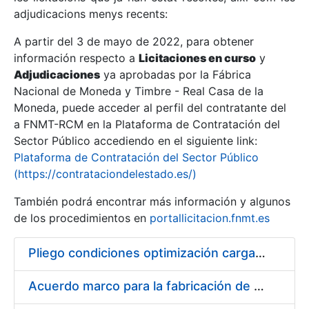
adjudicacions menys recents:
Mostra/Amaga
A partir del 3 de mayo de 2022, para obtener
información respecto a
Licitaciones en curso
y
Mostra/Amaga
Adjudicaciones
ya aprobadas por la Fábrica
Mostra/Amaga
Nacional de Moneda y Timbre - Real Casa de la
Moneda, puede acceder al perfil del contratante del
a FNMT-RCM en la Plataforma de Contratación del
Sector Público accediendo en el siguiente link:
Plataforma de Contratación del Sector Público
(https://contrataciondelestado.es/)
También podrá encontrar más información y algunos
de los procedimientos en
portallicitacion.fnmt.es
Pliego condiciones optimización cargas compras firmado
Mostra/Amaga
Acuerdo marco para la fabricación de piezas