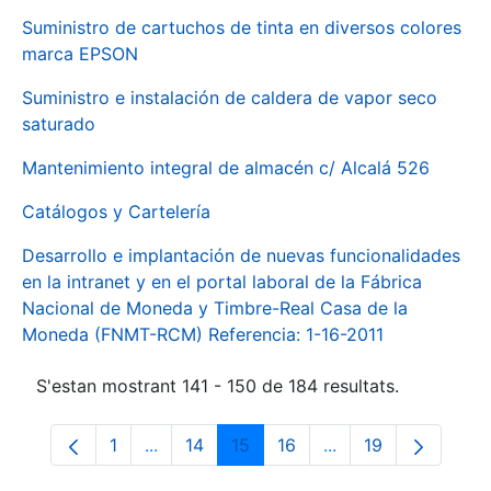
Suministro de cartuchos de tinta en diversos colores
marca EPSON
Suministro e instalación de caldera de vapor seco
saturado
Mantenimiento integral de almacén c/ Alcalá 526
Catálogos y Cartelería
Desarrollo e implantación de nuevas funcionalidades
en la intranet y en el portal laboral de la Fábrica
Nacional de Moneda y Timbre-Real Casa de la
Moneda (FNMT-RCM) Referencia: 1-16-2011
S'estan mostrant 141 - 150 de 184 resultats.
1
...
14
15
16
...
19
Pàgina
Pàgines intermèdies Utilitzeu TAB per na
Pàgina
Pàgina
Pàgina
Pàgines intermèdies
Pàgina