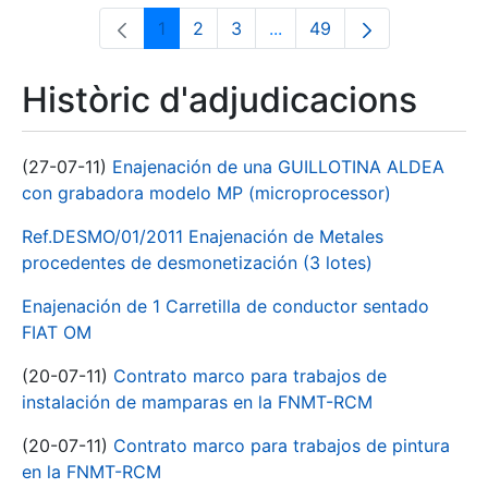
1
2
3
...
49
Pàgina
Pàgina
Pàgina
Pàgines intermèdies Utili
Pàgina
Històric d'adjudicacions
(27-07-11)
Enajenación de una GUILLOTINA ALDEA
con grabadora modelo MP (microprocessor)
Ref.DESMO/01/2011 Enajenación de Metales
procedentes de desmonetización (3 lotes)
Enajenación de 1 Carretilla de conductor sentado
FIAT OM
(20-07-11)
Contrato marco para trabajos de
instalación de mamparas en la FNMT-RCM
(20-07-11)
Contrato marco para trabajos de pintura
en la FNMT-RCM