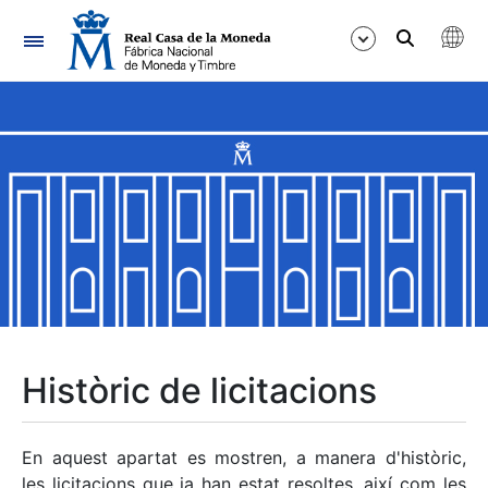
Navegació
Mostra/Amaga
Mostra/Amaga
Mostra/Amaga
Mostra/Amaga
Mostra/Amaga
Històric de licitacions
Mostra/Amaga
En aquest apartat es mostren, a manera d'històric,
les licitacions que ja han estat resoltes, així com les