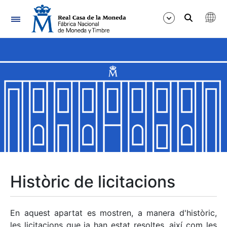
Navegació
Mostra/Amaga
Mostra/Amaga
Mostra/Amaga
Mostra/Amaga
Mostra/Amaga
Històric de licitacions
Mostra/Amaga
En aquest apartat es mostren, a manera d'històric,
les licitacions que ja han estat resoltes, així com les