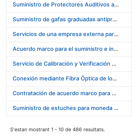
Suministro de Protectores Auditivos a medida para las personas trabajadoras de los Centros de Trabajo de Madrid y Burgos
Suministro de gafas graduadas antiproyecciones para los trabajadores de la FNMT-RCM en los centros de trabajo de Madrid y Burgos
Servicios de una empresa externa para el asesoramiento y resolución de los recursos de alzada que se presentan relacionados con procesos de selección para la FNMT-RCM
Acuerdo marco para el suministro e instalación de persianas, estores y otros complementos
Servicio de Calibración y Verificación Externa de los Equipos de Medición del Servicio de Prevención de la FNMT-RCM
Conexión mediante Fibra Óptica de los Centros de Proceso de Datos (CPDs) de las sedes de la FNMT-RCM de Burgos y Madrid
Contratación de acuerdo marco para el Suministro de Material de Electricidad para la Fábrica Nacional de Moneda y Timbre-Real Casa de la Moneda en su centro de trabajo de Burgos
Suministro de estuches para moneda de 30 €
S'estan mostrant 1 - 10 de 486 resultats.