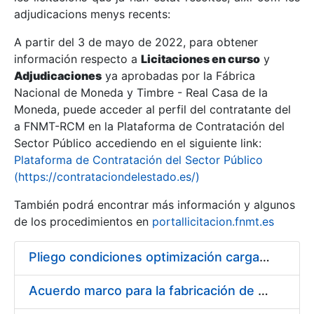
adjudicacions menys recents:
Mostra/Amaga
A partir del 3 de mayo de 2022, para obtener
información respecto a
Licitaciones en curso
y
Mostra/Amaga
Adjudicaciones
ya aprobadas por la Fábrica
Mostra/Amaga
Nacional de Moneda y Timbre - Real Casa de la
Moneda, puede acceder al perfil del contratante del
a FNMT-RCM en la Plataforma de Contratación del
Sector Público accediendo en el siguiente link:
Plataforma de Contratación del Sector Público
(https://contrataciondelestado.es/)
También podrá encontrar más información y algunos
de los procedimientos en
portallicitacion.fnmt.es
Pliego condiciones optimización cargas compras firmado
Mostra/Amaga
Acuerdo marco para la fabricación de piezas