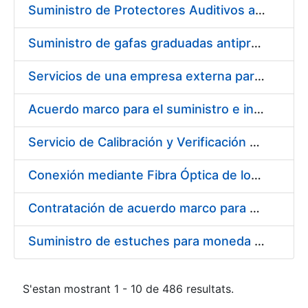
Suministro de Protectores Auditivos a medida para las personas trabajadoras de los Centros de Trabajo de Madrid y Burgos
Suministro de gafas graduadas antiproyecciones para los trabajadores de la FNMT-RCM en los centros de trabajo de Madrid y Burgos
Servicios de una empresa externa para el asesoramiento y resolución de los recursos de alzada que se presentan relacionados con procesos de selección para la FNMT-RCM
Acuerdo marco para el suministro e instalación de persianas, estores y otros complementos
Servicio de Calibración y Verificación Externa de los Equipos de Medición del Servicio de Prevención de la FNMT-RCM
Conexión mediante Fibra Óptica de los Centros de Proceso de Datos (CPDs) de las sedes de la FNMT-RCM de Burgos y Madrid
Contratación de acuerdo marco para el Suministro de Material de Electricidad para la Fábrica Nacional de Moneda y Timbre-Real Casa de la Moneda en su centro de trabajo de Burgos
Suministro de estuches para moneda de 30 €
S'estan mostrant 1 - 10 de 486 resultats.