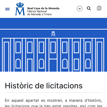
Navegació
Mostra/Amaga
Mostra/Amaga
Mostra/Amaga
Mostra/Amaga
Mostra/Amaga
Històric de licitacions
Mostra/Amaga
En aquest apartat es mostren, a manera d'històric,
les licitacions que ja han estat resoltes, així com les