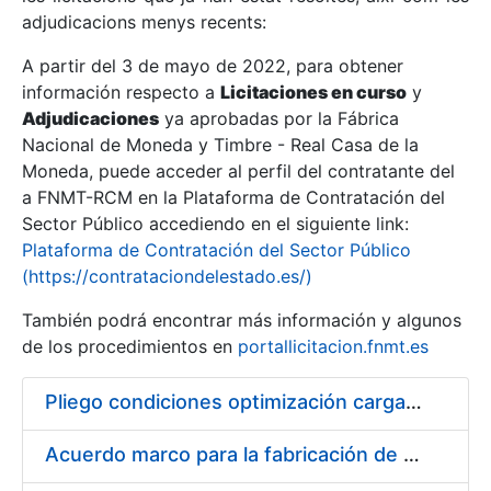
adjudicacions menys recents:
Mostra/Amaga
A partir del 3 de mayo de 2022, para obtener
información respecto a
Licitaciones en curso
y
Mostra/Amaga
Adjudicaciones
ya aprobadas por la Fábrica
Mostra/Amaga
Nacional de Moneda y Timbre - Real Casa de la
Moneda, puede acceder al perfil del contratante del
a FNMT-RCM en la Plataforma de Contratación del
Sector Público accediendo en el siguiente link:
Plataforma de Contratación del Sector Público
(https://contrataciondelestado.es/)
También podrá encontrar más información y algunos
de los procedimientos en
portallicitacion.fnmt.es
Pliego condiciones optimización cargas compras firmado
Mostra/Amaga
Acuerdo marco para la fabricación de piezas